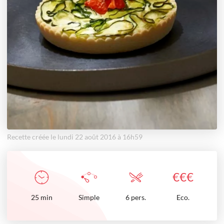
Recette créée le lundi 22 août 2016 à 16h59
€
€
€
25
min
Simple
6 pers.
Eco.