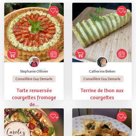
Stephanie Ollivier
Catherine Beken
Conseillère Guy Demarle
Conseillère Guy Demarle
Tarte renversée
Terrine de thon aux
courgettes fromage
courgettes
de...