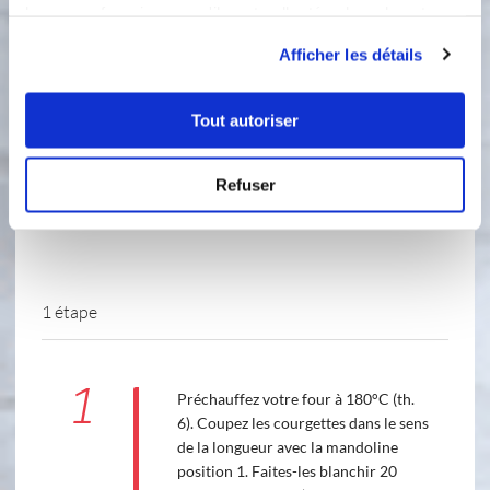
leur avez fournies ou qu'ils ont collectées lors de votre
3
courgette moyenne (env. 250 g)
utilisation de leurs services.
Afficher les détails
6
tomate(s) "coeur de pigeon"
Tout autoriser
Refuser
1 étape
1
Préchauffez votre four à 180°C (th.
6). Coupez les courgettes dans le sens
de la longueur avec la mandoline
position 1. Faites-les blanchir 20