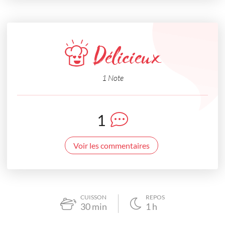
Délicieux
1 Note
1
Voir les commentaires
CUISSON
REPOS
30
min
1
h