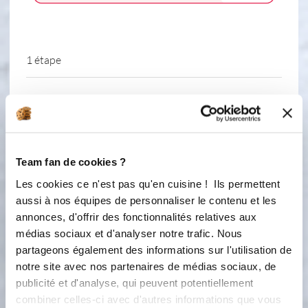
1 étape
1
Mélangez tous les ingrédients dans un
cul-de-poule. Débarrassez et
garnissez dans chaque empreinte.
Team fan de cookies ?
Préparation de la garniture
Les cookies ce n'est pas qu'en cuisine ! Ils permettent
aussi à nos équipes de personnaliser le contenu et les
annonces, d'offrir des fonctionnalités relatives aux
Ingredients
Liste de courses
médias sociaux et d'analyser notre trafic. Nous
partageons également des informations sur l'utilisation de
notre site avec nos partenaires de médias sociaux, de
publicité et d'analyse, qui peuvent potentiellement
20 gramme(s)
de huile d'olive
combiner celles-ci avec d'autres informations que vous