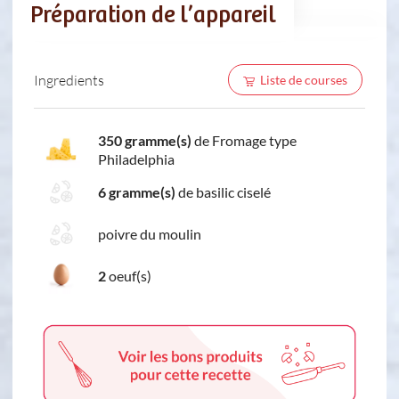
Préparation de l’appareil
Ingredients
Liste de courses
350 gramme(s)
de Fromage type
Philadelphia
6 gramme(s)
de basilic ciselé
poivre du moulin
2
oeuf(s)