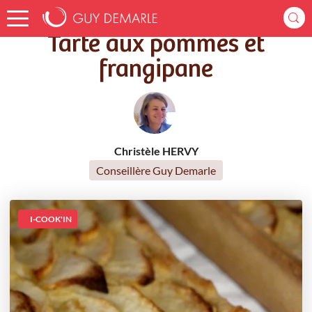
Accueil
Recettes
Tarte aux pommes et frangipane
Tarte aux pommes et
frangipane
Christèle HERVY
Conseillère Guy Demarle
I-COOK'IN