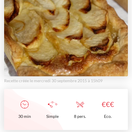
Recette créée le mercredi 30 septembre 2015 à 15h09
€
€
€
30
min
Simple
8 pers.
Eco.