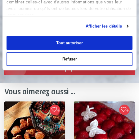
et coupez en lamelles les pommes
combiner celles-ci avec d'autres informations que vous leur
Puis disposez les lamelles sur la
avez fournies ou qu'ils ont collectées lors de votre utilisation de
leurs services.
frangipane Parsemez un peu de sucre
en poudre sur les pommes Enfournez
Afficher les détails
environ 30 minutes à 200°. Dégustez
tiède ou froide
Tout autoriser
Bon appétit !
Refuser
Vous aimerez aussi ...