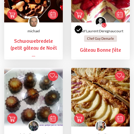
michael
Chef Laurent Deregnaucourt
Chef Guy Demarle
Schwowebredele
(petit gâteau de Noël
Gâteau Bonne fête
...