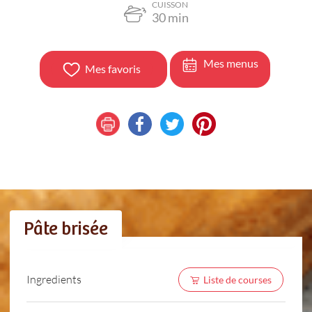
CUISSON
30
min
Mes menus
Mes favoris
Pâte brisée
Ingredients
Liste de courses