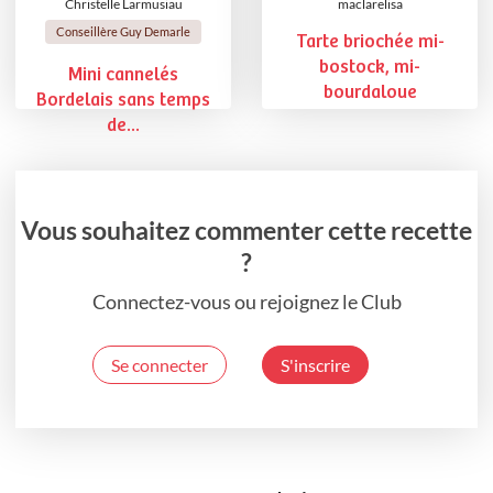
Christelle Larmusiau
maclarelisa
Conseillère Guy Demarle
Tarte briochée mi-
bostock, mi-
Mini cannelés
bourdaloue
Bordelais sans temps
de...
Vous souhaitez commenter cette recette
?
Connectez-vous ou rejoignez le Club
Se connecter
S'inscrire