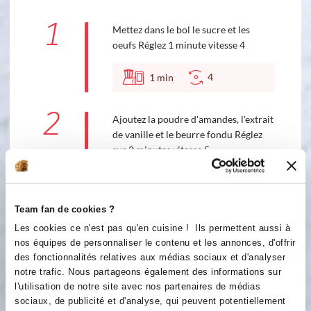
1
Mettez dans le bol le sucre et les
oeufs Réglez 1 minute vitesse 4
4
1
min
2
Ajoutez la poudre d'amandes, l'extrait
de vanille et le beurre fondu Réglez
sur 2 minutes vitesse 5
5
2
min
Team fan de cookies ?
3
Étalez votre pâte en grand rectangle
Les cookies ce n'est pas qu'en cuisine ! Ils permettent aussi à
puis coupez la en deux Placez les deux
nos équipes de personnaliser le contenu et les annonces, d'offrir
rectangles dans le moule Travées ,
des fonctionnalités relatives aux médias sociaux et d'analyser
pliez la pâte chaque bout pour former
notre trafic. Nous partageons également des informations sur
un fond de tarte Versez la frangipane
l'utilisation de notre site avec nos partenaires de médias
sur les deux fonds de tarte Épluchez
sociaux, de publicité et d'analyse, qui peuvent potentiellement