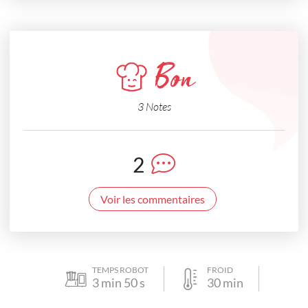
Bon
3 Notes
2
Voir les commentaires
TEMPS ROBOT
FROID
3
min
50
s
30
min