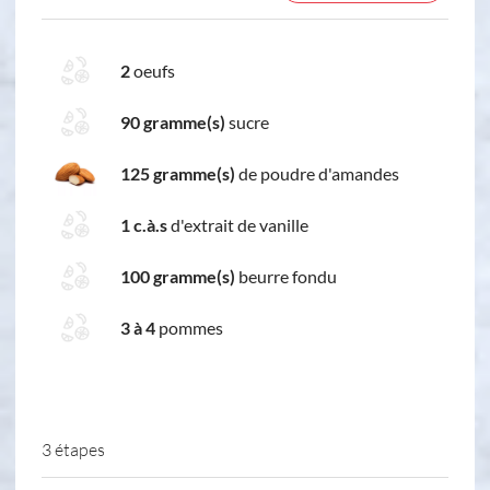
2
oeufs
90 gramme(s)
sucre
125 gramme(s)
de poudre d'amandes
1 c.à.s
d'extrait de vanille
100 gramme(s)
beurre fondu
3 à 4
pommes
3 étapes