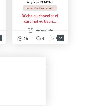
Angélique DUMONT
Conseillère Guy Demarle
Bûche au chocolat et
caramel au beurr...
Aucune note
2
h
4
9
33