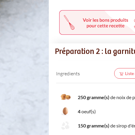
Préparation 2 : la garni
Ingredients
Liste
250 gramme(s)
de noix de 
4
oeuf(s)
150 gramme(s)
de sirop d'é