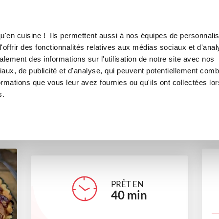
Canofea
Borealia
can (pecan pie)
LE MAG
LA BOUTIQUE
RECETTES
u'en cuisine ! Ils permettent aussi à nos équipes de personnalis
rte aux noix de pécan (pecan p
offrir des fonctionnalités relatives aux médias sociaux et d'anal
lement des informations sur l'utilisation de notre site avec nos
sserts
boulangerie
Petits gourmands
Direction l'Amér
aux, de publicité et d'analyse, qui peuvent potentiellement comb
ormations que vous leur avez fournies ou qu'ils ont collectées lor
s.
anneso13
PRÊT EN
40
min