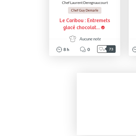
Chef Laurent Deregnaucourt
Chef Guy Demarle
Le Caribou : Entremets
glacé chocolat...
Aucune note
8
h
0
73