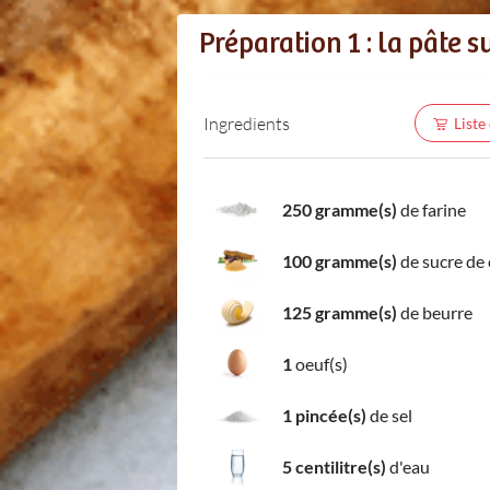
Préparation 1 : la pâte s
Ingredients
Liste
250 gramme(s)
de farine
100 gramme(s)
de sucre de
125 gramme(s)
de beurre
1
oeuf(s)
1 pincée(s)
de sel
5 centilitre(s)
d'eau