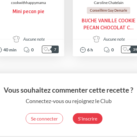
cookwithhappymama
Caroline Chatelain
Conseillère Guy Demarle
Mini pecan pie
BUCHE VANILLE COOKIE
PECAN CHOCOLAT C...
Aucune note
Aucune note
40
min
0
6
h
0
7
3
Vous souhaitez commenter cette recette ?
Connectez-vous ou rejoignez le Club
Se connecter
S'inscrire