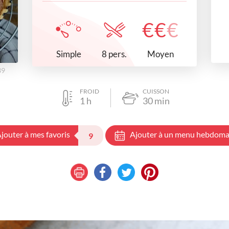
€
€
€
Simple
Moyen
8 pers.
39
FROID
CUISSON
1
h
30
min
jouter à mes favoris
Ajouter à un menu hebdoma
9