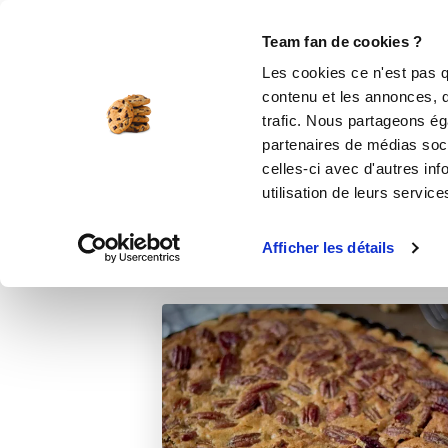
Le Club
i-Cook'in
Be Save
Boutique
Accueil
Recettes
Tarte aux noix de pé
Team fan de cookies ?
Les cookies ce n'est pas q
Ta
contenu et les annonces, d'
trafic. Nous partageons éga
de
partenaires de médias soci
celles-ci avec d'autres inf
utilisation de leurs service
Afficher les détails