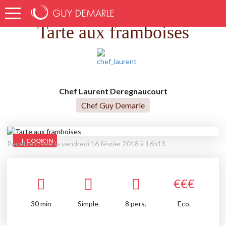
Accueil
Recettes
Tarte aux framboises
Tarte aux framboises
Chef Laurent Deregnaucourt
Chef Guy Demarle
I-COOK'IN
Recette créée le vendredi 16 février 2018 à 16h13
€
€
€
30
min
Simple
8 pers.
Eco.