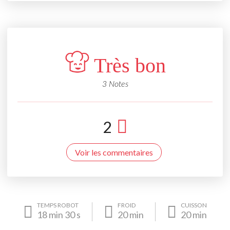
Très bon
3 Notes
2
Voir les commentaires
TEMPS ROBOT
FROID
CUISSON
18
min
30
s
20
min
20
min