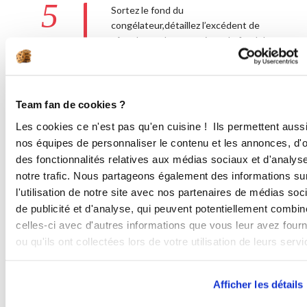
5
Sortez le fond du
congélateur,détaillez l’excédent de
pâte du moule et garnissez le fond de
pâte de confit de framboises.
Préchauffez votre four à 200°C (th.
6-7). Détaillez la seconde pâte avec le
découpoir dessus de tarte.
Team fan de cookies ?
Retournez-la et passez un coup de
Les cookies ce n'est pas qu'en cuisine ! Ils permettent auss
rouleau dessus. Poussez la partie du
nos équipes de personnaliser le contenu et les annonces, d'of
découpoir pour détacher la pâte et
des fonctionnalités relatives aux médias sociaux et d'analys
posez-la sur la tarte. Dorez le bord du
notre trafic. Nous partageons également des informations su
fond de pâte à l’oeuf battu et posez
le fond décoré dessus. Coupez les
l'utilisation de notre site avec nos partenaires de médias soc
bords pour égaliser et soudez-les.
de publicité et d'analyse, qui peuvent potentiellement combin
Dorez le dessus et faites cuire 20
celles-ci avec d'autres informations que vous leur avez four
minutes à 200°C (th. 6-7) puis 10
ou qu'ils ont collectées lors de votre utilisation de leurs servi
minutes à 180°C (th. 6).
Afficher les détails