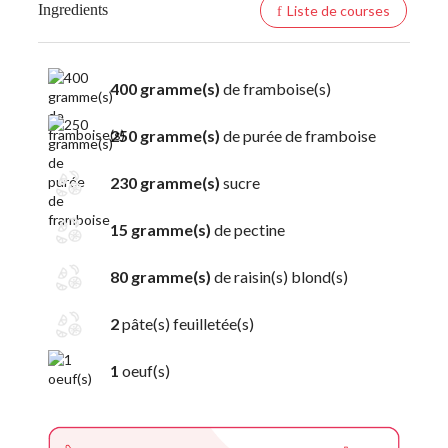
Ingredients
Liste de courses
400 gramme(s)
de framboise(s)
250 gramme(s)
de purée de framboise
230 gramme(s)
sucre
15 gramme(s)
de pectine
80 gramme(s)
de raisin(s) blond(s)
2
pâte(s) feuilletée(s)
1
oeuf(s)