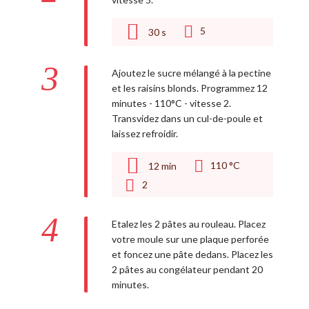
5
30
s
3
Ajoutez le sucre mélangé à la pectine
et les raisins blonds. Programmez 12
minutes - 110°C - vitesse 2.
Transvidez dans un cul-de-poule et
laissez refroidir.
110 °C
12
min
2
4
Etalez les 2 pâtes au rouleau. Placez
votre moule sur une plaque perforée
et foncez une pâte dedans. Placez les
2 pâtes au congélateur pendant 20
minutes.