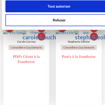
Bon appétit !
Tout autoriser
Refuser
Vous aimerez aussi ...
Carole Carriou
Stephanie Ollivier
Conseillère Guy Demarle
Conseillère Guy Demarle
PIM's Géant à la
Pam's à la framboise
Framboise