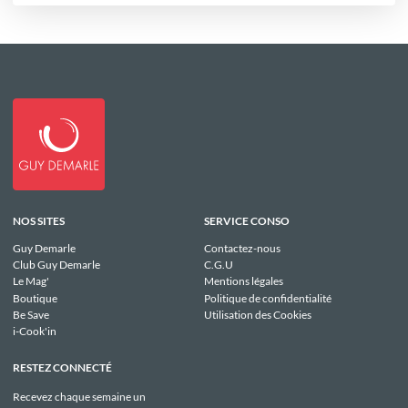
NOS SITES
SERVICE CONSO
Guy Demarle
Contactez-nous
Club Guy Demarle
C.G.U
Le Mag'
Mentions légales
Boutique
Politique de confidentialité
Be Save
Utilisation des Cookies
i-Cook'in
RESTEZ CONNECTÉ
Recevez chaque semaine un