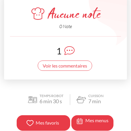
Aucune note
0 Note
1
Voir les commentaires
TEMPS ROBOT
CUISSON
6
min
30
s
7
min
Mes menus
Mes favoris