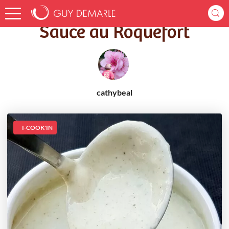
Accueil
Recettes
Sauce au Roquefort
Sauce au Roquefort
cathybeal
I-COOK'IN