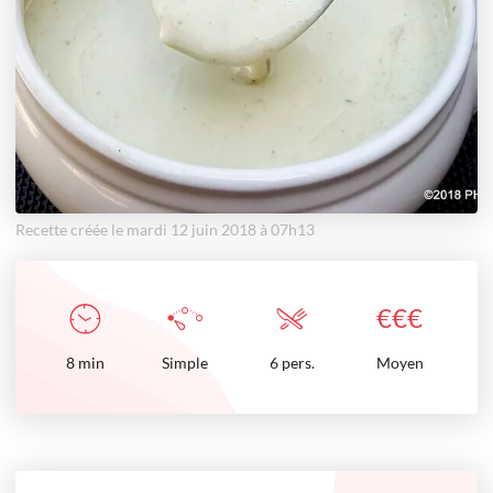
Recette créée le mardi 12 juin 2018 à 07h13
€
€
€
8
min
Simple
6 pers.
Moyen