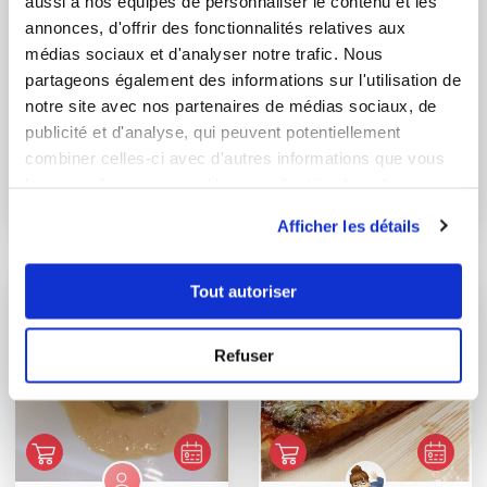
aussi à nos équipes de personnaliser le contenu et les
annonces, d'offrir des fonctionnalités relatives aux
médias sociaux et d'analyser notre trafic. Nous
partageons également des informations sur l'utilisation de
notre site avec nos partenaires de médias sociaux, de
publicité et d'analyse, qui peuvent potentiellement
nathalix
oliviermichelle
combiner celles-ci avec d'autres informations que vous
Sauce à l'échalote
waterzooi de poulet
leur avez fournies ou qu'ils ont collectées lors de votre
(Vin rouge)
utilisation de leurs services.
Afficher les détails
Tout autoriser
Refuser