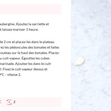
aubergine. Ajoutez la sarriette et
et laissez mariner 1 heure.
de 2 cm et placez-les dans le plateau
rez les pédoncules des tomates et faites
couteau sur le haut des tomates. Placez-
du cuit-vapeur. Égouttez les cubes
marinade. Ajoutez-les dans le cuit-
l. Fixez le cuit-vapeur dessus et
C - vitesse 2.
 °C
2