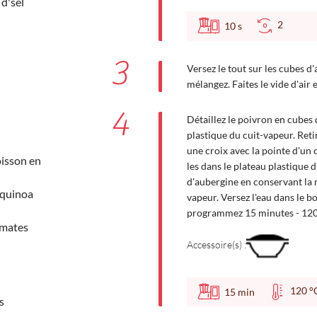
d'sel
2
10
s
3
Versez le tout sur les cubes d'
mélangez. Faites le vide d'air 
4
Détaillez le poivron en cubes 
plastique du cuit-vapeur. Reti
une croix avec la pointe d'un 
isson en
les dans le plateau plastique 
d'aubergine en conservant la 
 quinoa
vapeur. Versez l'eau dans le bo
programmez 15 minutes - 120°
omates
Accessoire(s) :
120
15
min
s