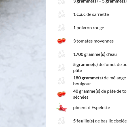
3 gramme(s)
+
5 gramme(s)
1 c.à.c
de sarriette
1
poivron rouge
3
tomates moyennes
1700 gramme(s)
d'eau
5 gramme(s)
de fumet de po
pâte
180 gramme(s)
de mélange
boulgour
40 gramme(s)
de pâte de t
séchées
piment d'Espelette
5 feuille(s)
de basilic ciselée