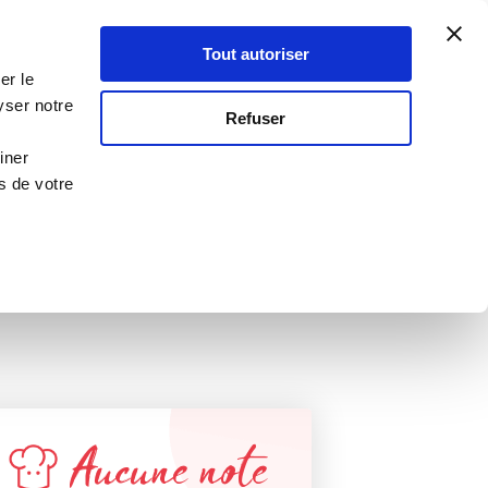
Atelier Culinaire
Le métier
Guy Demarle
Tout autoriser
Se connecter
S'inscrire
er le
mes
yser notre
RECETTE VALIDÉE
Refuser
PAR GUY DEMARLE !
iner
s de votre
Aucune note