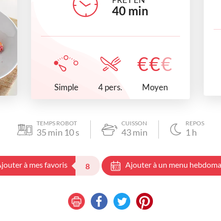
40
min
€
€
€
Simple
Moyen
4 pers.
TEMPS ROBOT
CUISSON
REPOS
35
min
10
s
43
min
1
h
jouter à mes favoris
Ajouter à un menu hebdoma
8