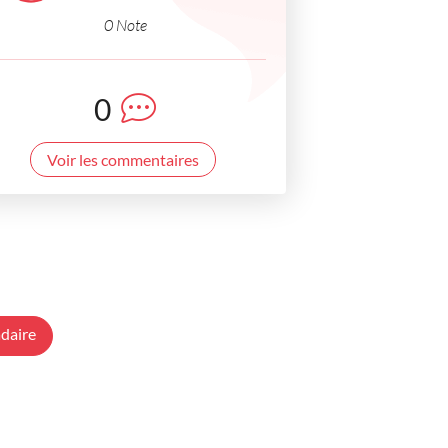
0 Note
0
Voir les commentaires
daire