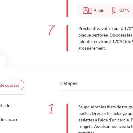
80 °
5
min
7
Préchauffez votre four à 170°C
plaque perforée. Disposez les 
minutes environ à 170°C (th. 5
grossièrement.
2 étapes
 de courses
1
ets de
Saupoudrez les filets de rouge
poêler. Dressez le mélange qu
de cacao
assiettes à l'aide d'un cercle. 
rougets. Assaisonnez avec la fl
torréfiés.