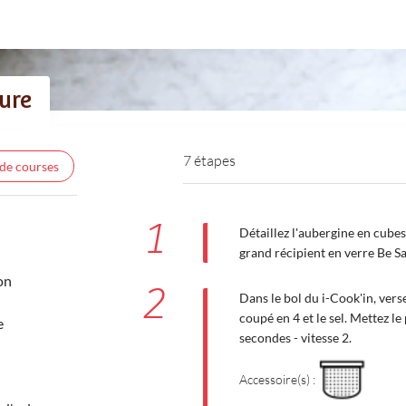
ture
7 étapes
 de courses
1
Détaillez l'aubergine en cubes
grand récipient en verre Be Sa
on
2
Dans le bol du i-Cook'in, versez 
coupé en 4 et le sel. Mettez 
e
secondes - vitesse 2.
Accessoire(s) :