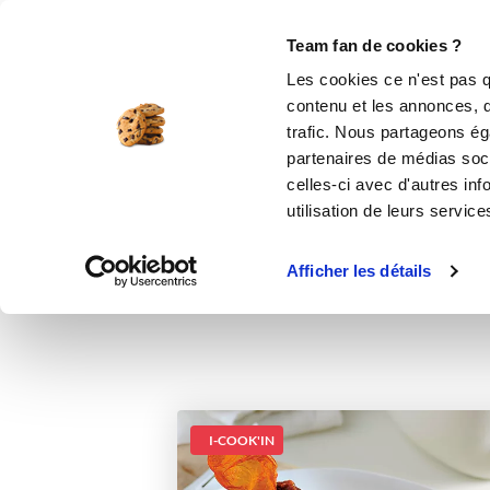
Le Club
i-Cook'in
Be Save
Boutique
Accueil
Recettes
Rougets poêlés aux 
Team fan de cookies ?
Les cookies ce n'est pas q
Ro
contenu et les annonces, d'
trafic. Nous partageons éga
partenaires de médias soci
celles-ci avec d'autres inf
utilisation de leurs service
Afficher les détails
I-COOK'IN