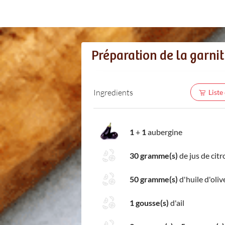
Préparation de la garni
Ingredients
Liste
1
+
1
aubergine
30 gramme(s)
de jus de citr
50 gramme(s)
d'huile d'oliv
1 gousse(s)
d'ail