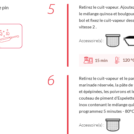
5
e pin
Retirez le cuit-vapeur. Ajoute
le mélange quinoa et boulgour 
bol et fixez le cuit-vapeur d
vitesse 2 .
Accessoire(s) :
120
15
min
6
Retirez le cuit-vapeur et le pan
marinade réservée, la pâte d
et épépinées, les poivrons et 
couteau de piment d'Espelette, 
inox contenant le mélange qui
programmez 5 minutes - 80°C -
Accessoire(s) :