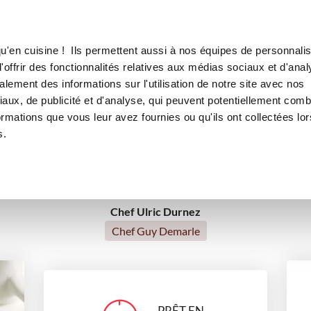
Canofea
Borealia
petits légumes
LE MAG
LA BOUTIQUE
RECETTES
u'en cuisine ! Ils permettent aussi à nos équipes de personnalis
ugets poêlés aux petits légu
offrir des fonctionnalités relatives aux médias sociaux et d'anal
lement des informations sur l'utilisation de notre site avec nos
aux, de publicité et d'analyse, qui peuvent potentiellement comb
ormations que vous leur avez fournies ou qu'ils ont collectées lor
plats
s.
Chef Ulric Durnez
Chef Guy Demarle
PRÊT EN