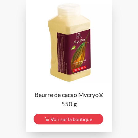
Beurre de cacao Mycryo®
550 g
Voir sur la boutique