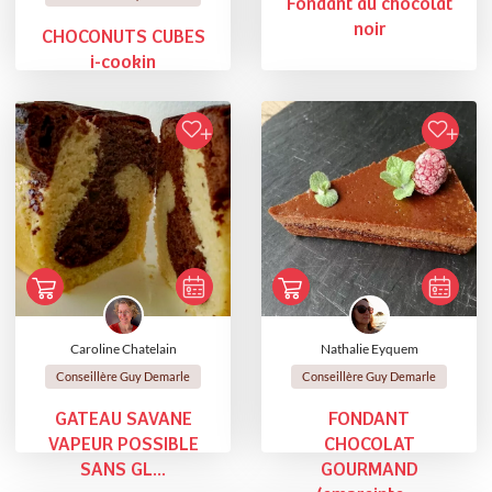
Fondant au chocolat
noir
CHOCONUTS CUBES
i-cookin
Caroline Chatelain
Nathalie Eyquem
Conseillère Guy Demarle
Conseillère Guy Demarle
GATEAU SAVANE
FONDANT
VAPEUR POSSIBLE
CHOCOLAT
SANS GL...
GOURMAND