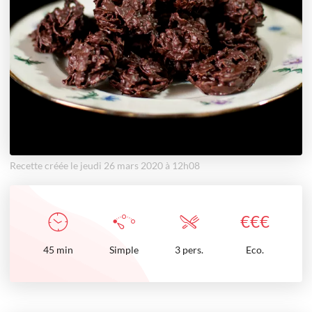
Recette créée le jeudi 26 mars 2020 à 12h08
€
€
€
45
min
Simple
3 pers.
Eco.