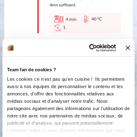
4mn suffisent.
40 °C
4
min
1
2
Ajouter les pétales de céréales (maïs,
avoine, etc) et mélanger.
1
1
min
Team fan de cookies ?
Les cookies ce n'est pas qu'en cuisine ! Ils permettent
3
Déposer des petits tas dans les
aussi à nos équipes de personnaliser le contenu et les
empreintes de votre choix ou sur la
annonces, d'offrir des fonctionnalités relatives aux
toile de cuisson. J'utilise le moule 30
médias sociaux et d'analyser notre trafic. Nous
mini-tartelettes pour ma part et
partageons également des informations sur l'utilisation de
j'obtiens une vingtaine de roses.
notre site avec nos partenaires de médias sociaux, de
Laisser reposer à température
publicité et d'analyse, qui peuvent potentiellement
ambiante ou au frais 30 à 60mn selon
combiner celles-ci avec d'autres informations que vous
la température. Bon appétit!