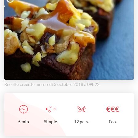
Recette créée le mercredi 3 octobre 2018 à 09h22
€
€
€
5
min
Simple
12 pers.
Eco.