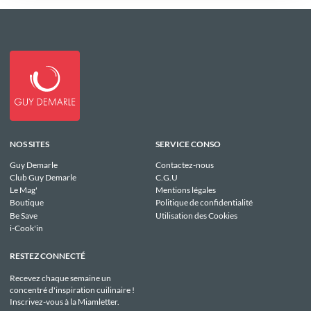
NOS SITES
SERVICE CONSO
Guy Demarle
Contactez-nous
Club Guy Demarle
C.G.U
Le Mag'
Mentions légales
Boutique
Politique de confidentialité
Be Save
Utilisation des Cookies
i-Cook'in
RESTEZ CONNECTÉ
Recevez chaque semaine un
concentré d'inspiration cuilinaire !
Inscrivez-vous à la Miamletter.