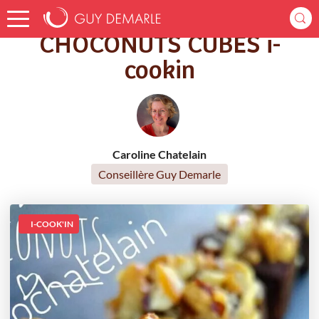
Accueil
Recettes
CHOCONUTS CUBES i-cookin
CHOCONUTS CUBES i-
cookin
Caroline Chatelain
Conseillère Guy Demarle
I-COOK'IN