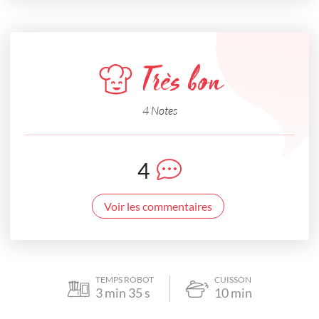
Très bon
4 Notes
4
Voir les commentaires
TEMPS ROBOT
CUISSON
3
min
35
s
10
min