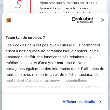
5
Ajoutez le sucre, les oeufs entiers et la
farine et la poudre de fruits secs.
Mélangez le tout. Versez la pâte dans
les empreintes Mini Cubes. On peut
utiliser la poche à douille (grosse
douille) + support de poche douille.
Parsemez de fruits secs concassés
Team fan de cookies ?
grossièrement (au Tornado ou I-
Les cookies ce n'est pas qu'en cuisine ! Ils permettent
Cookin). Enfournez pour 10 min. A la
aussi à nos équipes de personnaliser le contenu et les
sortie du four lorsqu'ils ont tiédis,
ajoutez un peu de caramel beurre salé
annonces, d'offrir des fonctionnalités relatives aux
dessus à la cuillère que vous aurez fait
médias sociaux et d'analyser notre trafic. Nous
au préalable au I-cookin bien-sûr!.
partageons également des informations sur l'utilisation de
Régalez-vous et n'en mangez qu'une
notre site avec nos partenaires de médias sociaux, de
bouchée attention je vous surveille!.
publicité et d'analyse, qui peuvent potentiellement
combiner celles-ci avec d'autres informations que vous
3
40
s
leur avez fournies ou qu'ils ont collectées lors de votre
utilisation de leurs services.
Afficher les détails