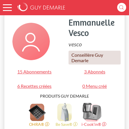
Accueil
vesco
Emmanuelle
Vesco
vesco
Conseillère Guy
Demarle
15 Abonnements
3 Abonnés
6 Recettes créées
0 Menu créé
PRODUITS GUY DEMARLE
OHRA®
Be Save®
i-Cook’in®