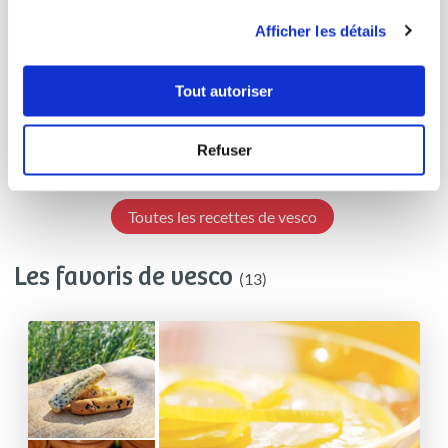
Emmanuelle Vesco
utilisation de leurs services.
Afficher les détails
Conseillère Guy Demarle
Brioche au levain
Tout autoriser
Délicieux
17
h
4
18
Refuser
Toutes les recettes de vesco
Les favoris de vesco
(13)