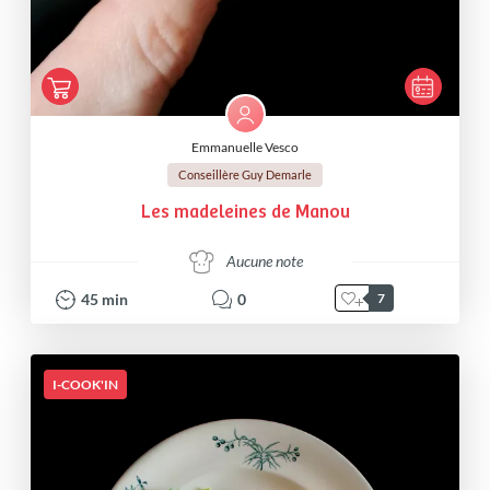
Emmanuelle Vesco
Conseillère Guy Demarle
Les madeleines de Manou
Aucune note
45
min
0
7
I-COOK'IN