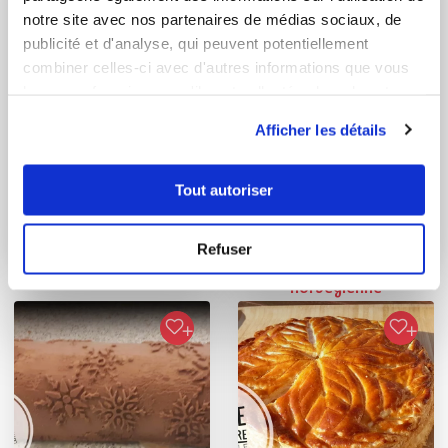
notre site avec nos partenaires de médias sociaux, de
publicité et d'analyse, qui peuvent potentiellement
combiner celles-ci avec d'autres informations que vous
leur avez fournies ou qu'ils ont collectées lors de votre
utilisation de leurs services.
Afficher les détails
emiliescheider
Chef Laurent Deregnaucourt
Tout autoriser
Chef Guy Demarle
ENTREMET POIRIER
Bûche façon
Refuser
omelette
norvégienne