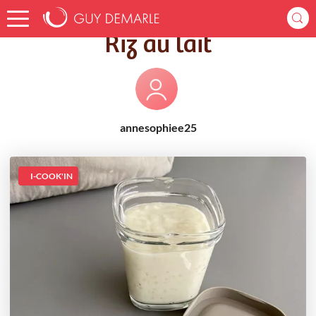
Accueil
Recettes
Riz au lait
Riz au lait
annesophiee25
I-COOK'IN