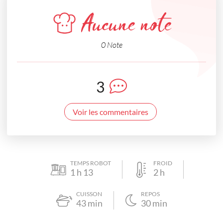
Aucune note
0 Note
3
Voir les commentaires
TEMPS ROBOT
FROID
1
h
13
2
h
CUISSON
REPOS
43
min
30
min