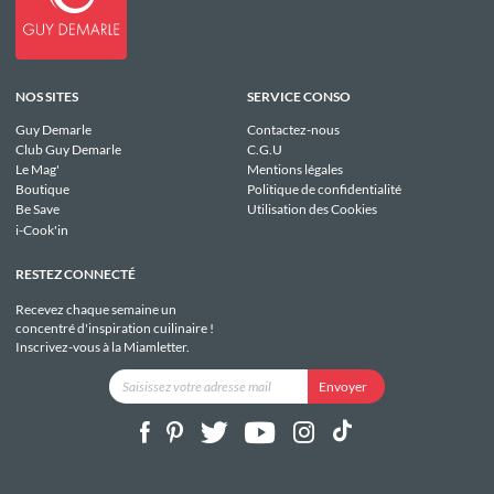
NOS SITES
SERVICE CONSO
Guy Demarle
Contactez-nous
Club Guy Demarle
C.G.U
Le Mag'
Mentions légales
Boutique
Politique de confidentialité
Be Save
Utilisation des Cookies
i-Cook'in
RESTEZ CONNECTÉ
Recevez chaque semaine un
concentré d'inspiration cuilinaire !
Inscrivez-vous à la Miamletter.