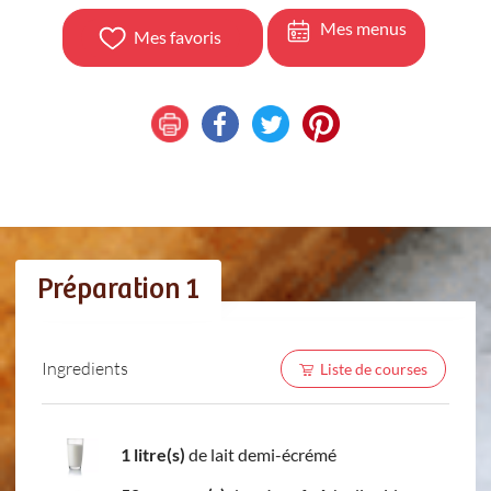
Mes menus
Mes favoris
Préparation 1
Ingredients
Liste de courses
1 litre(s)
de lait demi-écrémé