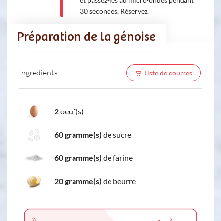
et passez-les au micro-ondes pendant
30 secondes. Réservez.
Préparation de la génoise
Ingredients
Liste de courses
2
oeuf(s)
60 gramme(s)
de sucre
60 gramme(s)
de farine
20 gramme(s)
de beurre