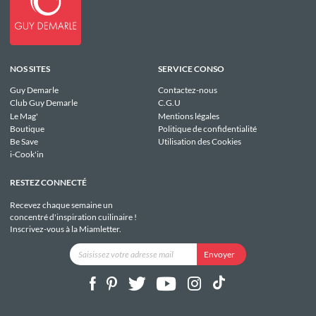
NOS SITES
SERVICE CONSO
Guy Demarle
Contactez-nous
Club Guy Demarle
C.G.U
Le Mag'
Mentions légales
Boutique
Politique de confidentialité
Be Save
Utilisation des Cookies
i-Cook'in
RESTEZ CONNECTÉ
Recevez chaque semaine un
concentré d'inspiration cuilinaire !
Inscrivez-vous à la Miamletter.