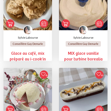
Sylvie Labourse
Sylvie Labourse
Conseillère Guy Demarle
Conseillère Guy Demarle
Glace au café, mix
MIX glace vanille
préparé au i-cook'in
pour turbine borealia