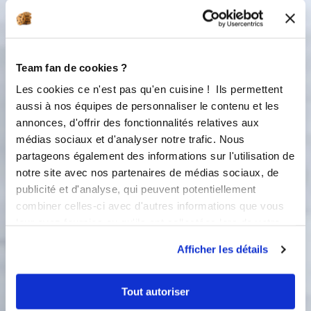
Team fan de cookies ?
1 étape
Les cookies ce n'est pas qu'en cuisine ! Ils permettent
aussi à nos équipes de personnaliser le contenu et les
annonces, d'offrir des fonctionnalités relatives aux
1
médias sociaux et d'analyser notre trafic. Nous
Portez à ébullition l’eau et le sucre
puis ajoutez le Cointreau. Réservez.
partageons également des informations sur l'utilisation de
notre site avec nos partenaires de médias sociaux, de
Montage
publicité et d'analyse, qui peuvent potentiellement
combiner celles-ci avec d'autres informations que vous
leur avez fournies ou qu'ils ont collectées lors de votre
utilisation de leurs services.
Ingredients
Liste de courses
Afficher les détails
Tout autoriser