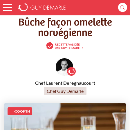
Accueil
Recettes
Bûche façon omelette norvégienne
Bûche façon omelette
norvégienne
RECETTE VALIDÉE
PAR GUY DEMARLE !
Chef Laurent Deregnaucourt
Chef Guy Demarle
I-COOK'IN