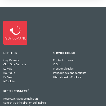
NOS SITES
SERVICE CONSO
Guy Demarle
Contactez-nous
Club Guy Demarle
C.G.U
Le Mag'
Mentions légales
Boutique
Politique de confidentialité
Be Save
Utilisation des Cookies
i-Cook'in
RESTEZ CONNECTÉ
Recevez chaque semaine un
concentré d'inspiration cuilinaire !