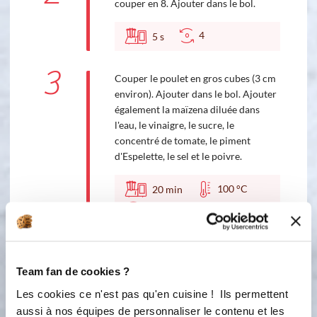
couper en 8. Ajouter dans le bol.
4
5
s
3
Couper le poulet en gros cubes (3 cm
environ). Ajouter dans le bol. Ajouter
également la maïzena diluée dans
l'eau, le vinaigre, le sucre, le
concentré de tomate, le piment
d'Espelette, le sel et le poivre.
100 °C
20
min
2
4
Couper les rondelles d'ananas en
morceaux et les ajouter dans le bol.
Team fan de cookies ?
Ajouter également les noix de Cajou.
Les cookies ce n'est pas qu'en cuisine ! Ils permettent
aussi à nos équipes de personnaliser le contenu et les
100 °C
5
min