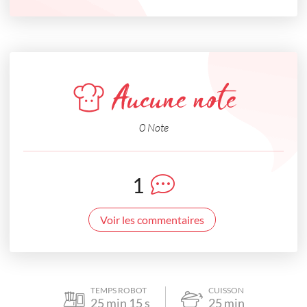
Aucune note
0 Note
1
Voir les commentaires
TEMPS ROBOT
CUISSON
25
min
15
s
25
min