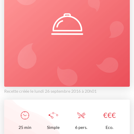
Recette créée le lundi 26 septembre 2016 à 20h01
€
€
€
25
min
Simple
6 pers.
Eco.