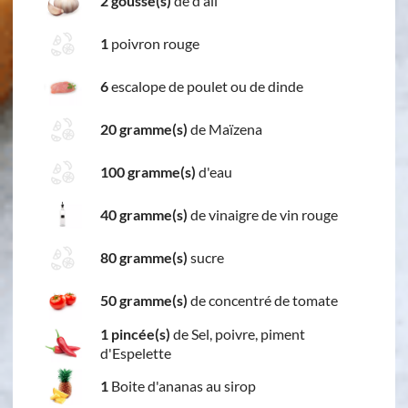
2 gousse(s)
de d'ail
1
poivron rouge
6
escalope de poulet ou de dinde
20 gramme(s)
de Maïzena
100 gramme(s)
d'eau
40 gramme(s)
de vinaigre de vin rouge
80 gramme(s)
sucre
50 gramme(s)
de concentré de tomate
1 pincée(s)
de Sel, poivre, piment
d'Espelette
1
Boite d'ananas au sirop