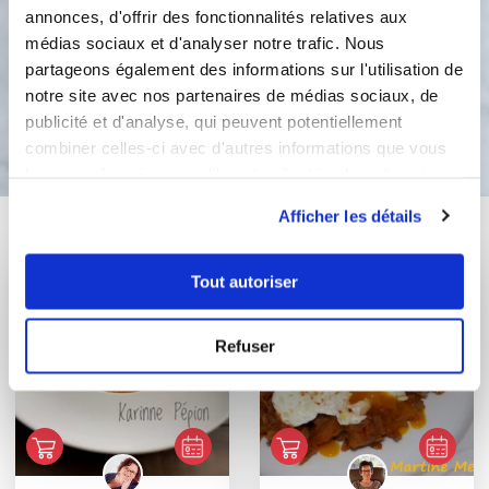
annonces, d'offrir des fonctionnalités relatives aux
2
médias sociaux et d'analyser notre trafic. Nous
partageons également des informations sur l'utilisation de
notre site avec nos partenaires de médias sociaux, de
Bon appétit !
publicité et d'analyse, qui peuvent potentiellement
combiner celles-ci avec d'autres informations que vous
leur avez fournies ou qu'ils ont collectées lors de votre
utilisation de leurs services.
Afficher les détails
Vous aimerez aussi ...
Tout autoriser
Refuser