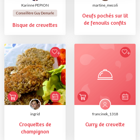
Karinne PEPION
martine_mecoli
Conseillère Guy Demarle
Oeufs pochés sur lit
de fenouils confits
Bisque de crevettes
ingrid
francinek_1318
Croquettes de
Curry de crevette
champignon