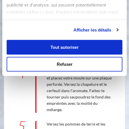
publicité et d'analyse, qui peuvent potentiellement
combiner celles-ci avec d'autres informations que vous
120 °C
10
min
leur avez fournies ou qu'ils ont collectées lors de votre
2
utilisation de leurs services.
Afficher les détails
3
Émincez l’oignon et l’ail à l’aide de la
mandoline. Faites-les revenir dans
Tout autoriser
une noisette de beurre et une pincée
de sel pendant 3 minutes. Réservez.
Refuser
4
Préchauffez votre four à 180°C (th. 6)
et placez votre moule sur une plaque
perforée. Versez la chapelure et le
cerfeuil dans l’aromate. Faites-le
tourner puis saupoudrez le fond des
empreintes avec la moitié du
mélange.
5
Versez les pommes de terre et les