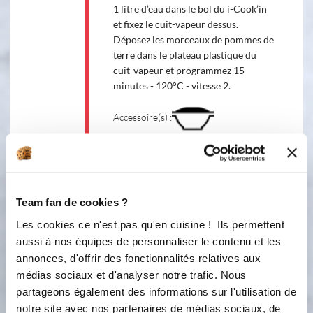
1 litre d’eau dans le bol du i-Cook’in
et fixez le cuit-vapeur dessus.
Déposez les morceaux de pommes de
terre dans le plateau plastique du
cuit-vapeur et programmez 15
minutes - 120°C - vitesse 2.
Accessoire(s) :
120 °C
15
min
2
Team fan de cookies ?
2
Ajoutez par dessus les bouquets de
Les cookies ce n'est pas qu'en cuisine ! Ils permettent
brocolis et les haricots verts puis
aussi à nos équipes de personnaliser le contenu et les
programmez 10 minutes - 120°C -
annonces, d'offrir des fonctionnalités relatives aux
vitesse 2.
médias sociaux et d'analyser notre trafic. Nous
partageons également des informations sur l'utilisation de
Accessoire(s) :
notre site avec nos partenaires de médias sociaux, de