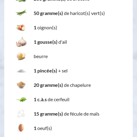
50 gramme(s)
de haricot(s) vert(s)
1
oignon(s)
1 gousse(s)
d'ail
beurre
1 pincée(s)
+
sel
20 gramme(s)
de chapelure
1 c.à.s
de cerfeuil
15 gramme(s)
de fécule de maïs
1
oeuf(s)