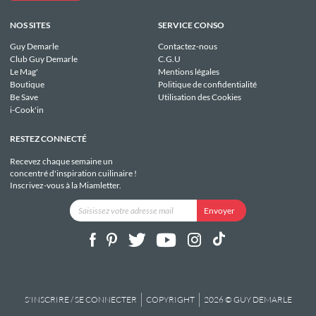
NOS SITES
SERVICE CONSO
Guy Demarle
Contactez-nous
Club Guy Demarle
C.G.U
Le Mag'
Mentions légales
Boutique
Politique de confidentialité
Be Save
Utilisation des Cookies
i-Cook'in
RESTEZ CONNECTÉ
Recevez chaque semaine un
concentré d'inspiration cuilinaire !
Inscrivez-vous à la Miamletter.
S'INSCRIRE / SE CONNECTER
COPYRIGHT
2026 © GUY DEMARLE