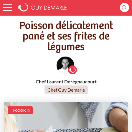
Accueil
Recettes
Poisson délicatement pané et ses frites de légumes
Poisson délicatement
pané et ses frites de
légumes
Chef Laurent Deregnaucourt
Chef Guy Demarle
I-COOK'IN