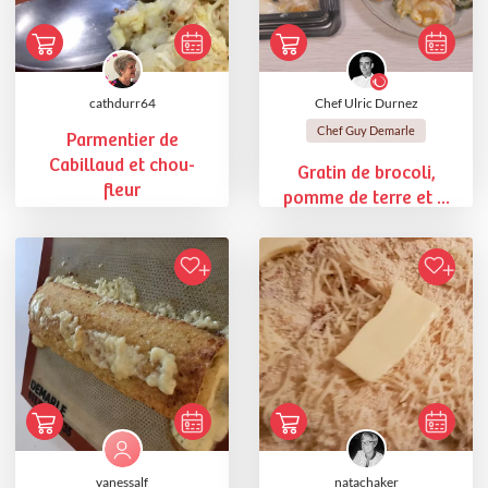
cathdurr64
Chef Ulric Durnez
Chef Guy Demarle
Parmentier de
Cabillaud et chou-
Gratin de brocoli,
fleur
pomme de terre et ...
vanessalf
natachaker