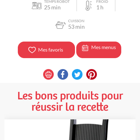
TEMPS ROBOT
FROID
25
min
1
h
CUISSON
53
min
Mes menus
Mes favoris
Les bons produits pour
réussir la recette