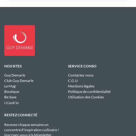
NOS SITES
SERVICE CONSO
Guy Demarle
Contactez-nous
Club Guy Demarle
C.G.U
Le Mag'
Mentions légales
Boutique
Politique de confidentialité
Be Save
Utilisation des Cookies
i-Cook'in
RESTEZ CONNECTÉ
Recevez chaque semaine un
concentré d'inspiration cuilinaire !
Inscrivez-vous à la Miamletter.