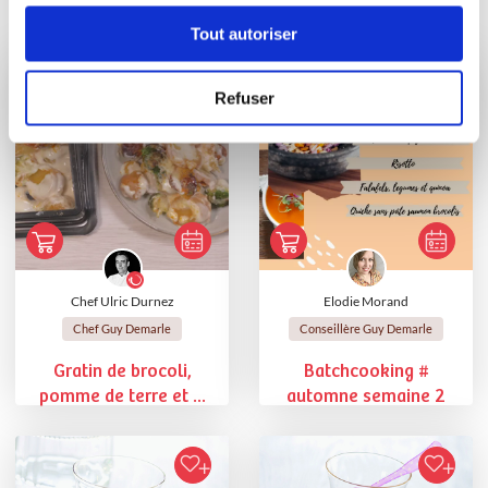
Vous aimerez aussi ...
Tout autoriser
Refuser
Chef Ulric Durnez
Elodie Morand
Chef Guy Demarle
Conseillère Guy Demarle
Gratin de brocoli,
Batchcooking #
pomme de terre et ...
automne semaine 2