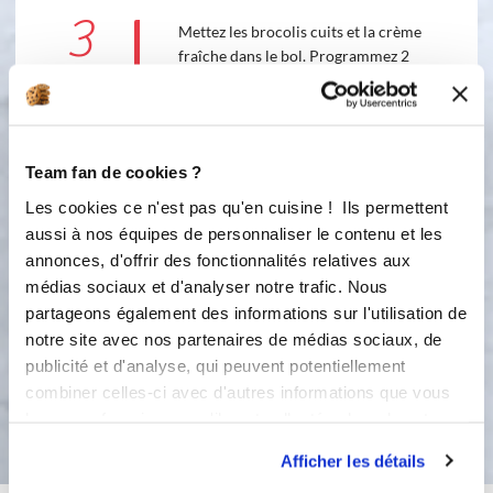
3
Mettez les brocolis cuits et la crème
fraîche dans le bol. Programmez 2
minutes - vitesse 5.
5
2
min
Team fan de cookies ?
4
Selon l'âge de votre enfant, si vous
Les cookies ce n'est pas qu'en cuisine ! Ils permettent
souhaitez mixer davantage les
aussi à nos équipes de personnaliser le contenu et les
aliments : rendez-vous dans le mode
annonces, d'offrir des fonctionnalités relatives aux
manuel et appuyez sur la touche
médias sociaux et d'analyser notre trafic. Nous
TURBO jusqu'à obtention de la
partageons également des informations sur l'utilisation de
texture souhaitée.
notre site avec nos partenaires de médias sociaux, de
publicité et d'analyse, qui peuvent potentiellement
combiner celles-ci avec d'autres informations que vous
Bon appétit !
leur avez fournies ou qu'ils ont collectées lors de votre
utilisation de leurs services.
Afficher les détails