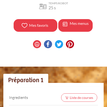
TEMPS ROBOT
25
s
Mes menus
Mes favoris
Préparation 1
Ingredients
Liste de courses