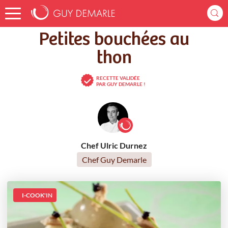
Accueil
Recettes
Petites bouchées au thon
Petites bouchées au
thon
RECETTE VALIDÉE
PAR GUY DEMARLE !
Chef Ulric Durnez
Chef Guy Demarle
I-COOK'IN