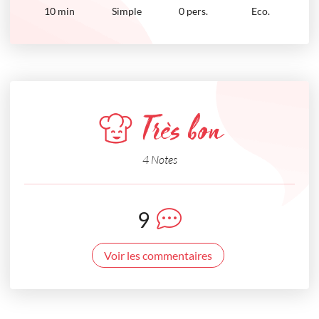
10
min
Simple
0 pers.
Eco.
Très bon
4 Notes
9
Voir les commentaires