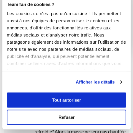
Team fan de cookies ?
?
Les cookies ce n'est pas qu'en cuisine ! Ils permettent
Connectez-vous ou rejoignez le Club
aussi à nos équipes de personnaliser le contenu et les
annonces, d'offrir des fonctionnalités relatives aux
Se connecter
S'inscrire
médias sociaux et d'analyser notre trafic. Nous
partageons également des informations sur l'utilisation de
notre site avec nos partenaires de médias sociaux, de
publicité et d'analyse, qui peuvent potentiellement
combiner celles-ci avec d'autres informations que vous
leur avez fournies ou qu'ils ont collectées lors de votre
9 commentaires
utilisation de leurs services.
Afficher les détails
Tout autoriser
kacirick
dimanche 3 mai 2020 à 03h40
Refuser
Je ne comprends pas, il faut mettre la gelée
refroidie? Alors la masse ne sera pas chauffée