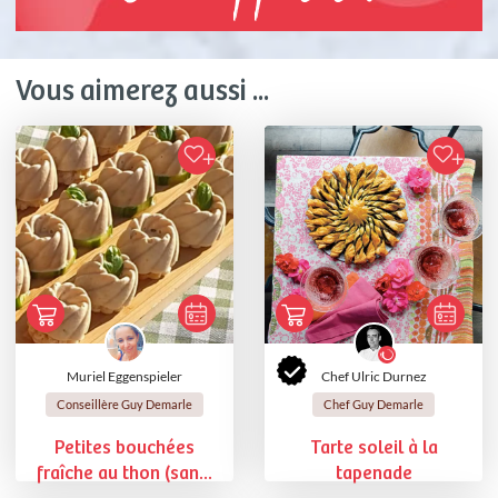
Vous aimerez aussi ...
Muriel Eggenspieler
Chef Ulric Durnez
Conseillère Guy Demarle
Chef Guy Demarle
Petites bouchées
Tarte soleil à la
fraîche au thon (san...
tapenade