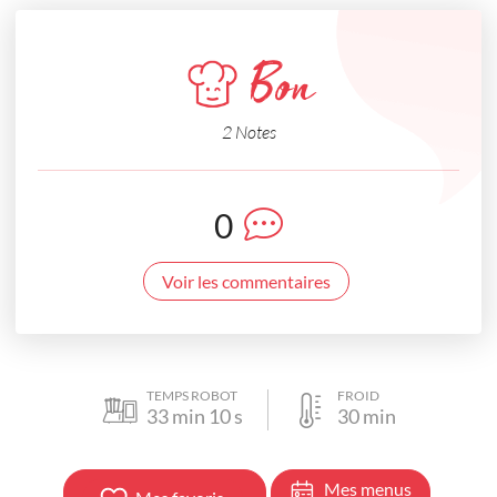
Bon
2 Notes
0
Voir les commentaires
TEMPS ROBOT
FROID
33
min
10
s
30
min
Mes menus