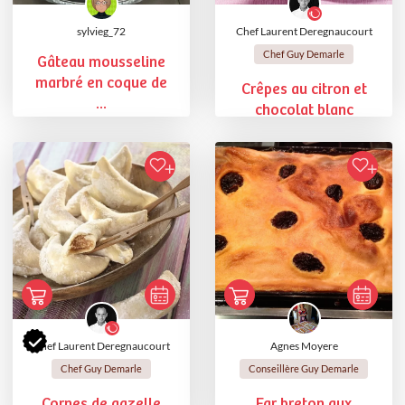
sylvieg_72
Chef Laurent Deregnaucourt
Chef Guy Demarle
Gâteau mousseline
marbré en coque de
Crêpes au citron et
...
chocolat blanc
Chef Laurent Deregnaucourt
Agnes Moyere
Chef Guy Demarle
Conseillère Guy Demarle
Cornes de gazelle
Far breton aux