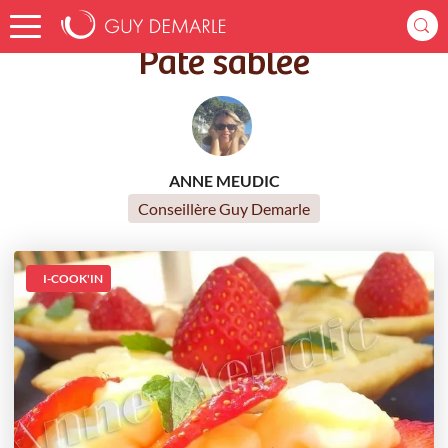
Accueil
Recettes
Pâte sablée
Pâte sablée
ANNE MEUDIC
Conseillère Guy Demarle
I-COOK'IN