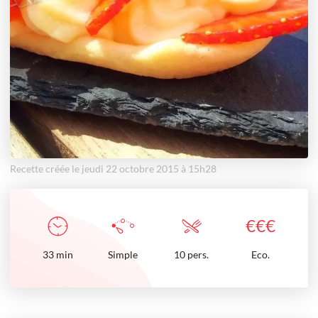
Recette créée le jeudi 22 octobre 2015 à 15h28
€
€
€
33
min
Simple
10 pers.
Eco.