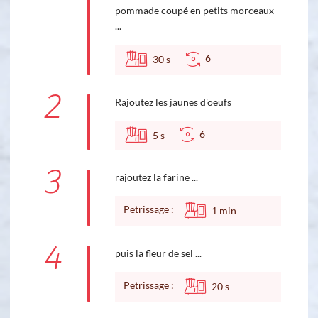
pommade coupé en petits morceaux
...
6
30
s
2
Rajoutez les jaunes d'oeufs
6
5
s
3
rajoutez la farine ...
Petrissage :
1
min
4
puis la fleur de sel ...
Petrissage :
20
s