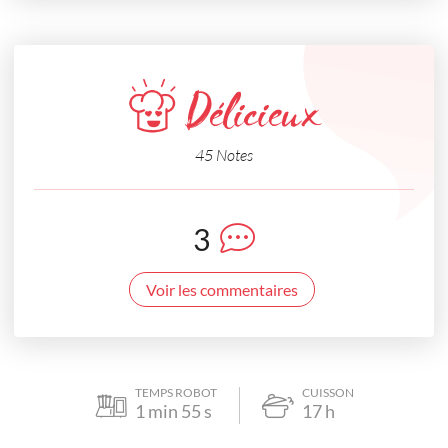
Délicieux
45 Notes
3
Voir les commentaires
TEMPS ROBOT
CUISSON
1
min
55
s
17
h