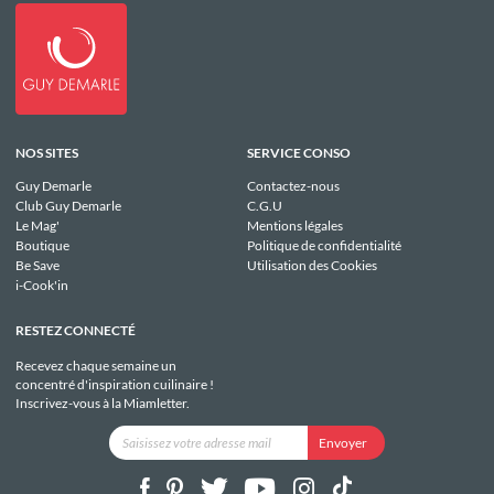
NOS SITES
SERVICE CONSO
Guy Demarle
Contactez-nous
Club Guy Demarle
C.G.U
Le Mag'
Mentions légales
Boutique
Politique de confidentialité
Be Save
Utilisation des Cookies
i-Cook'in
RESTEZ CONNECTÉ
Recevez chaque semaine un
concentré d'inspiration cuilinaire !
Inscrivez-vous à la Miamletter.