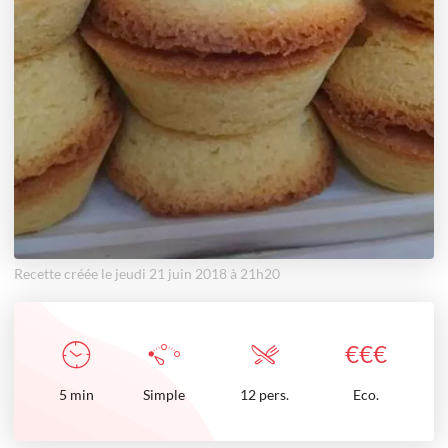
Recette créée le jeudi 21 juin 2018 à 21h20
€
€
€
5
min
Simple
12 pers.
Eco.