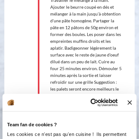
Travailler le mélange à la main.
Ajouter le beurre coupé en dés et
mélanger à la main jusqu'à obtention
d'une pâte homogène. Partager la
pâte en 12 pâtons de 50g environ et
former des boules. Les poser dans les
empreintes muffins droits et les
aplatir. Badigeonner légèrement la
surface avec le reste de jaune d'oeuf
dilué dans un peu de lait. Cuire au
four 25 minutes environ. Démouler 5
minutes après la sortie et laisser
refroidir sur une grille Suggestion :
les palets seront encore meilleurs le
lendemain et se conservent
parfaitement dans une boîte en métal.
Team fan de cookies ?
Bon appétit !
Les cookies ce n'est pas qu'en cuisine ! Ils permettent