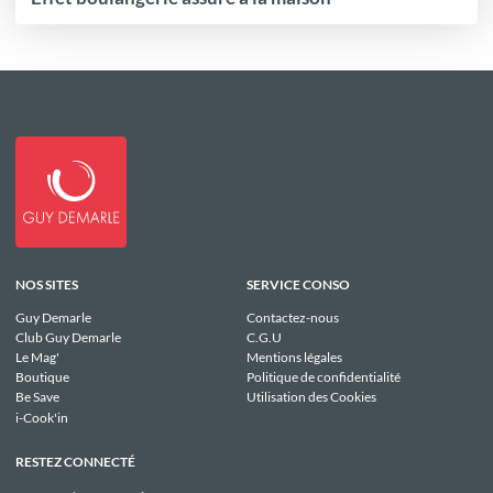
NOS SITES
SERVICE CONSO
Guy Demarle
Contactez-nous
Club Guy Demarle
C.G.U
Le Mag'
Mentions légales
Boutique
Politique de confidentialité
Be Save
Utilisation des Cookies
i-Cook'in
RESTEZ CONNECTÉ