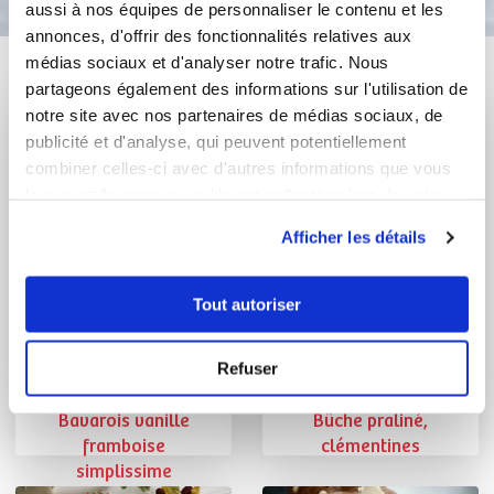
aussi à nos équipes de personnaliser le contenu et les
annonces, d'offrir des fonctionnalités relatives aux
médias sociaux et d'analyser notre trafic. Nous
Vous aimerez aussi ...
partageons également des informations sur l'utilisation de
notre site avec nos partenaires de médias sociaux, de
publicité et d'analyse, qui peuvent potentiellement
combiner celles-ci avec d'autres informations que vous
leur avez fournies ou qu'ils ont collectées lors de votre
utilisation de leurs services.
Afficher les détails
Tout autoriser
Corinne Olmeta
Marie-Agnes Muller
Refuser
Conseillère Guy Demarle
Conseillère Guy Demarle
Bavarois vanille
Bûche praliné,
framboise
clémentines
simplissime