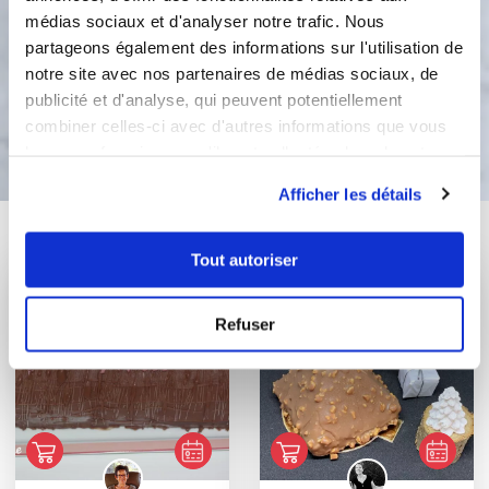
morceaux de fruits dessus ou
médias sociaux et d'analyser notre trafic. Nous
parsemez de confettis alimentaires.
partageons également des informations sur l'utilisation de
notre site avec nos partenaires de médias sociaux, de
publicité et d'analyse, qui peuvent potentiellement
Bon appétit !
combiner celles-ci avec d'autres informations que vous
leur avez fournies ou qu'ils ont collectées lors de votre
utilisation de leurs services.
Afficher les détails
Vous aimerez aussi ...
Tout autoriser
Refuser