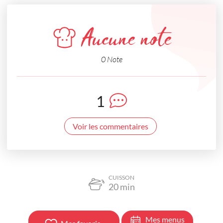
Aucune note
0 Note
1
Voir les commentaires
CUISSON
20
min
Mes menus