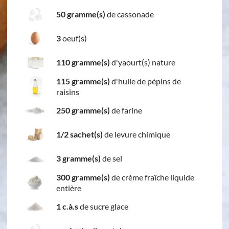
50 gramme(s)
de cassonade
3
oeuf(s)
110 gramme(s)
d'yaourt(s) nature
115 gramme(s)
d'huile de pépins de
raisins
250 gramme(s)
de farine
1/2 sachet(s)
de levure chimique
3 gramme(s)
de sel
300 gramme(s)
de crème fraîche liquide
entière
1 c.à.s
de sucre glace