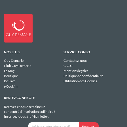
NOS SITES
SERVICE CONSO
Guy Demarle
Contactez-nous
Club Guy Demarle
C.G.U
Le Mag'
Mentions légales
Boutique
Politique de confidentialité
Be Save
Utilisation des Cookies
i-Cook'in
RESTEZ CONNECTÉ
Recevez chaque semaine un
concentré d'inspiration cuilinaire !
Inscrivez-vous à la Miamletter.