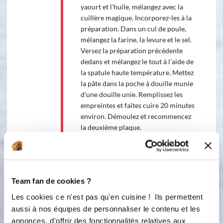
yaourt et l'huile, mélangez avec la
cuillère magique. Incorporez-les à la
préparation. Dans un cul de poule,
mélangez la farine, la levure et le sel.
Versez la préparation précédente
dedans et mélangez le tout à l'aide de
la spatule haute température. Mettez
la pâte dans la poche à douille munie
d'une douille unie. Remplissez les
empreintes et faites cuire 20 minutes
environ. Démoulez et recommencez
la deuxième plaque.
2
Étape 2 Pendant la cuisson, montez la
crème en chantilly, ajoutez le sucre
glace. Réajustez selon vos goûts pour
Team fan de cookies ?
le sucre. Mettez la crème dans la
poche à douille munie d'une douille
Les cookies ce n'est pas qu'en cuisine ! Ils permettent
cannelée et décorez vos petits
aussi à nos équipes de personnaliser le contenu et les
gâteaux selon vos envies. posez des
annonces, d'offrir des fonctionnalités relatives aux