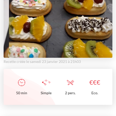
Recette créée le samedi 23 janvier 2021 à 21h03
€
€
€
50
min
Simple
2 pers.
Eco.