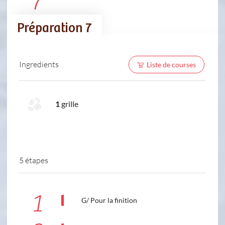
7
Préparation 7
Ingredients
Liste de courses
1
grille
5 étapes
1
G/ Pour la finition