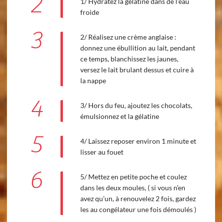
2
1/ Hydratez la gélatine dans de l’eau
froide
3
2/ Réalisez une crème anglaise :
donnez une ébullition au lait, pendant
ce temps, blanchissez les jaunes,
versez le lait brulant dessus et cuire à
la nappe
4
3/ Hors du feu, ajoutez les chocolats,
émulsionnez et la gélatine
5
4/ Laissez reposer environ 1 minute et
lisser au fouet
6
5/ Mettez en petite poche et coulez
dans les deux moules, ( si vous n’en
avez qu’un, à renouvelez 2 fois, gardez
les au congélateur une fois démoulés )