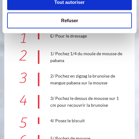
Tout autoriser
9 étapes
Refuser
1
E/ Pour le dressage
2
1/ Pochez 1/4 du moule de mousse de
pabana
3
2/ Pochez en zigzag la brunoise de
mangue pabana sur la mousse
4
3/ Pochez le dessus de mousse sur 1
cm pour recouvrir la brunoise
5
4/ Posez le biscuit
5/ Pochez de mousse