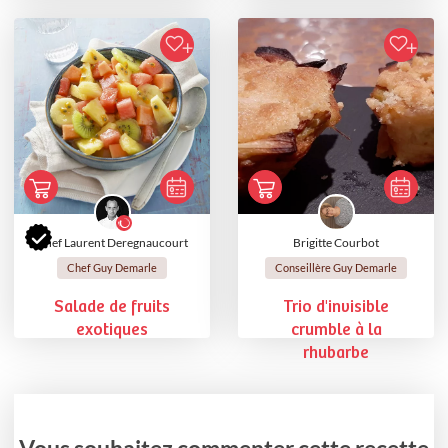
Chef Laurent Deregnaucourt
Brigitte Courbot
Chef Guy Demarle
Conseillère Guy Demarle
Salade de fruits
Trio d'invisible
exotiques
crumble à la
rhubarbe
Vous souhaitez commenter cette recette