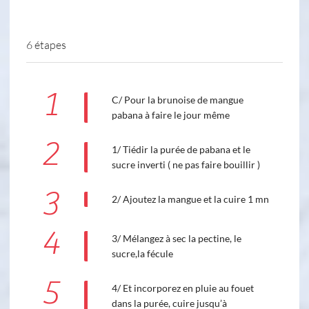
6 étapes
1
C/ Pour la brunoise de mangue
pabana à faire le jour même
2
1/ Tiédir la purée de pabana et le
sucre inverti ( ne pas faire bouillir )
3
2/ Ajoutez la mangue et la cuire 1 mn
4
3/ Mélangez à sec la pectine, le
sucre,la fécule
5
4/ Et incorporez en pluie au fouet
dans la purée, cuire jusqu’à