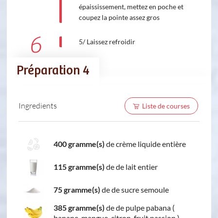
épaississement, mettez en poche et
coupez la pointe assez gros
6
5/ Laissez refroidir
Préparation 4
Ingredients
Liste de courses
400 gramme(s)
de crème liquide entière
115 gramme(s)
de de lait entier
75 gramme(s)
de de sucre semoule
385 gramme(s)
de de pulpe pabana (
banane, mangue, citron, fruit passion )