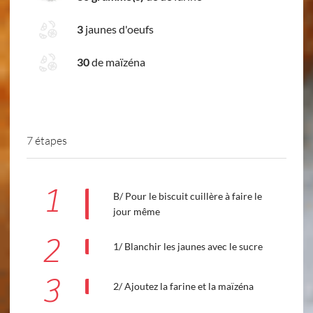
3
jaunes d'oeufs
30
de maïzéna
7 étapes
1
B/ Pour le biscuit cuillère à faire le
jour même
2
1/ Blanchir les jaunes avec le sucre
3
2/ Ajoutez la farine et la maïzéna