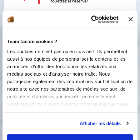
fouettez et réserver
5
4/ Montez la crème entière en
chantilly mousseuse
6
5/ Mélangez la délicatement à la
Team fan de cookies ?
maryse, mettez en poche
Les cookies ce n'est pas qu'en cuisine ! Ils permettent
immédiatement
aussi à nos équipes de personnaliser le contenu et les
annonces, d'offrir des fonctionnalités relatives aux
Préparation 5
médias sociaux et d'analyser notre trafic. Nous
partageons également des informations sur l'utilisation de
notre site avec nos partenaires de médias sociaux, de
Ingredients
Liste de courses
publicité et d'analyse, qui peuvent potentiellement
combiner celles-ci avec d'autres informations que vous
leur avez fournies ou qu'ils ont collectées lors de votre
1
moule de votre choix
utilisation de leurs services.
Afficher les détails