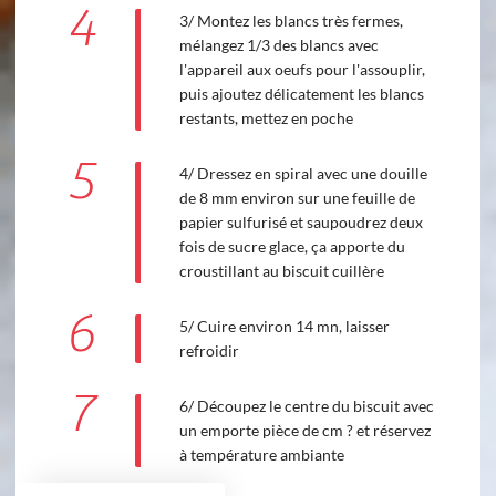
4
3/ Montez les blancs très fermes,
mélangez 1/3 des blancs avec
l'appareil aux oeufs pour l'assouplir,
puis ajoutez délicatement les blancs
restants, mettez en poche
5
4/ Dressez en spiral avec une douille
de 8 mm environ sur une feuille de
papier sulfurisé et saupoudrez deux
fois de sucre glace, ça apporte du
croustillant au biscuit cuillère
6
5/ Cuire environ 14 mn, laisser
refroidir
7
6/ Découpez le centre du biscuit avec
un emporte pièce de cm ? et réservez
à température ambiante