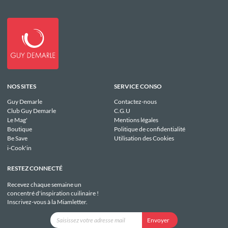
NOS SITES
SERVICE CONSO
Guy Demarle
Contactez-nous
Club Guy Demarle
C.G.U
Le Mag'
Mentions légales
Boutique
Politique de confidentialité
Be Save
Utilisation des Cookies
i-Cook'in
RESTEZ CONNECTÉ
Recevez chaque semaine un
concentré d'inspiration cuilinaire !
Inscrivez-vous à la Miamletter.