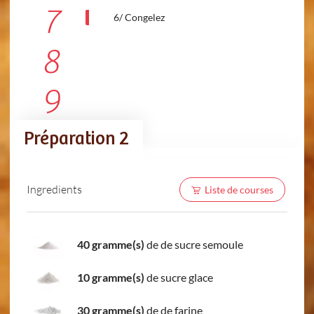
7
6/ Congelez
8
9
Préparation 2
Ingredients
Liste de courses
40 gramme(s)
de de sucre semoule
10 gramme(s)
de sucre glace
30 gramme(s)
de de farine