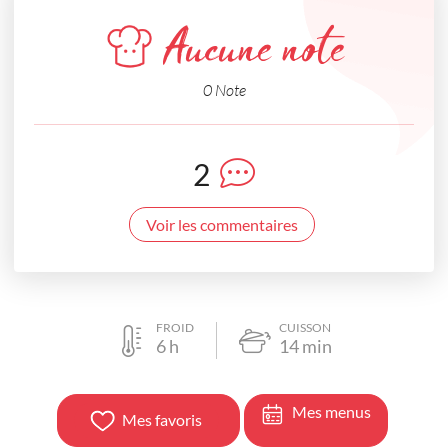
Aucune note
0 Note
2
Voir les commentaires
FROID
CUISSON
6
h
14
min
Mes menus
Mes favoris