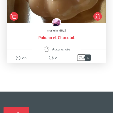
murielm_68c5
Pabana et Chocolat
Aucune note
2
h
2
1