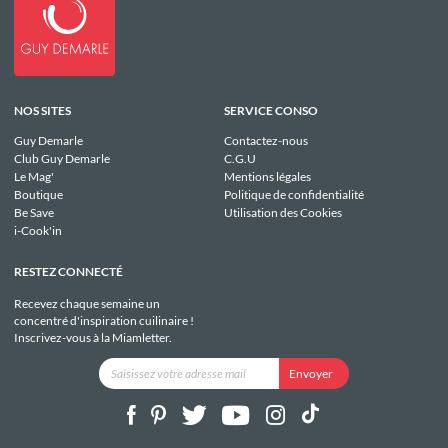
NOS SITES
SERVICE CONSO
Guy Demarle
Contactez-nous
Club Guy Demarle
C.G.U
Le Mag'
Mentions légales
Boutique
Politique de confidentialité
Be Save
Utilisation des Cookies
i-Cook'in
RESTEZ CONNECTÉ
Recevez chaque semaine un
concentré d'inspiration cuilinaire !
Inscrivez-vous à la Miamletter.