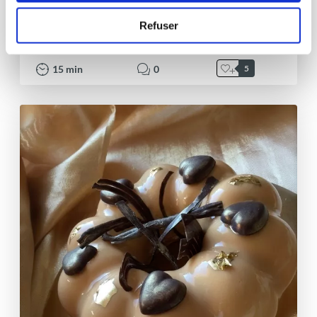
Bûche glacé gianduja
Refuser
Correct
15
min
0
5