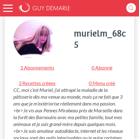
Accueil
murielm_68c5
murielm_68c
5
3 Abonnements
0 Abonné
3 Recettes créées
0 Menu créé
CC, moi c’est Muriel, j’ai attrapé la maladie de la 
pâtisserie dès ma venue au monde, mais ça ne fait que 3 
ans que je m’extériorise réellement dans ma passion. 
<br>Je vis aux Pennes Mirabeau près de Marseille dans 
la forêt des Barnouins avec ma petites famille, tout mes 
animaux et je suis grand-mère depuis quelques mois. 
<br>Je suis amateur autodidacte, internet et les réseaux 
sociaux sont des puits intarissables ou je puise certaines 