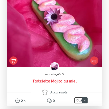
murielm_68c5
Tartelette Mojito au miel
Aucune note
2
h
0
4