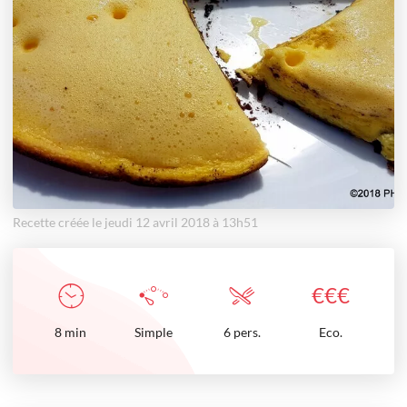
Recette créée le jeudi 12 avril 2018 à 13h51
€
€
€
8
min
Simple
6 pers.
Eco.