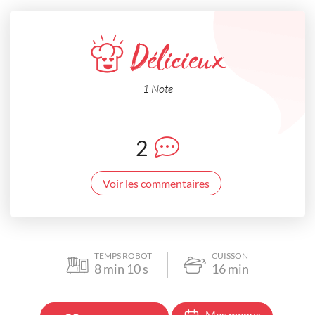
Délicieux
1 Note
2
Voir les commentaires
TEMPS ROBOT
CUISSON
8
min
10
s
16
min
Mes menus