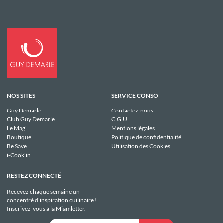
NOS SITES
SERVICE CONSO
Guy Demarle
Contactez-nous
Club Guy Demarle
C.G.U
Le Mag'
Mentions légales
Boutique
Politique de confidentialité
Be Save
Utilisation des Cookies
i-Cook'in
RESTEZ CONNECTÉ
Recevez chaque semaine un
concentré d'inspiration cuilinaire !
Inscrivez-vous à la Miamletter.