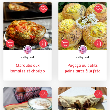
cathybeal
cathybeal
Clafoutis aux
Poğaça ou petits
tomates et chorizo
pains turcs à la feta