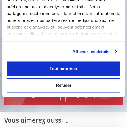
médias sociaux et d'analyser notre trafic. Nous
1 étape
partageons également des informations sur l'utilisation de
notre site avec nos partenaires de médias sociaux, de
publicité et d'analyse, qui peuvent potentiellement
1
Dans une poêle à bords hauts, faire
combiner celles-ci avec d'autres informations que vous
fondre du beurre (environ 30 à 40 g).
leur avez fournies ou qu'ils ont collectées lors de votre
Quand il est bien fondu, verser les
utilisation de leurs services.
œufs battus et cuire 3 minutes à feu
Afficher les détails
vif (240°C) puis baisser à feu moyen
(180°C) et continuer la cuisson
Tout autoriser
jusqu'à consistance souhaitée.
Refuser
Bon appétit !
Vous aimerez aussi ...