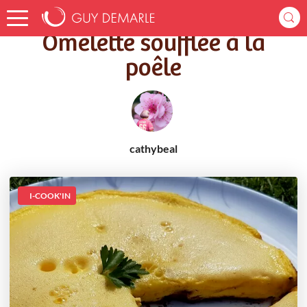
Accueil
Recettes
Omelette soufflée à la poêle
Omelette soufflée à la
poêle
cathybeal
I-COOK'IN