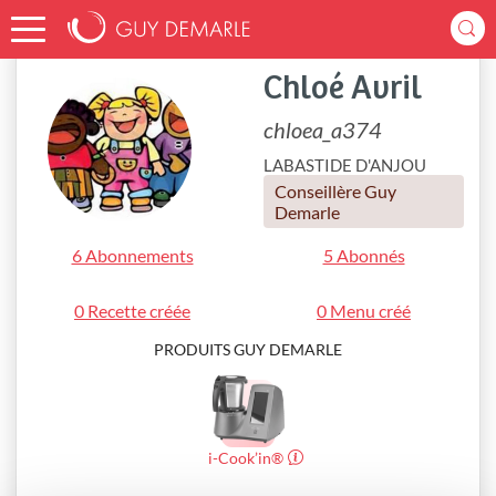
Accueil
chloea_a374
Chloé Avril
chloea_a374
LABASTIDE D'ANJOU
Conseillère Guy
Demarle
6 Abonnements
5 Abonnés
0 Recette créée
0 Menu créé
PRODUITS GUY DEMARLE
i-Cook’in®