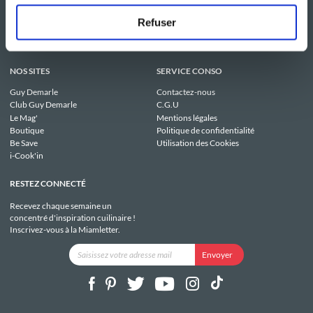
Refuser
NOS SITES
SERVICE CONSO
Guy Demarle
Contactez-nous
Club Guy Demarle
C.G.U
Le Mag'
Mentions légales
Boutique
Politique de confidentialité
Be Save
Utilisation des Cookies
i-Cook'in
RESTEZ CONNECTÉ
Recevez chaque semaine un
concentré d'inspiration cuilinaire !
Inscrivez-vous à la Miamletter.