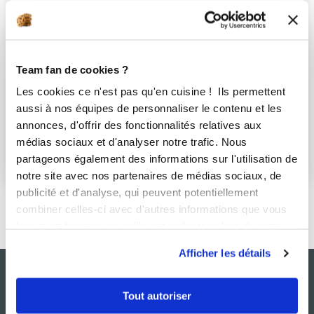
Mon mari s'arrache les cheveux quand je fais la cuisine. 
Je rate toutes les recettes que j'entreprends. Alors j'ai 
décidé de ma faire aider, grâce au robot; mais surtout 
grâce à la communauté de cuisinières et cuisiniers 
expert(e)s. Merci Guy Demarle<br>Maintenant 4 mois 
Team fan de cookies ?
que je me remet à cuisiner. Ma fille me dit que c'est 
Les cookies ce n'est pas qu'en cuisine ! Ils permettent
"excellant!", mon mari est convaincu par les moules et 
aussi à nos équipes de personnaliser le contenu et les
commence à ce servir du robot ;) Je me lance des les 
annonces, d'offrir des fonctionnalités relatives aux
ateliers. Nouvelle vie avec Guy :))
médias sociaux et d'analyser notre trafic. Nous
S'abonner
partageons également des informations sur l'utilisation de
notre site avec nos partenaires de médias sociaux, de
publicité et d'analyse, qui peuvent potentiellement
combiner celles-ci avec d'autres informations que vous
leur avez fournies ou qu'ils ont collectées lors de votre
utilisation de leurs services.
Afficher les détails
Tout autoriser