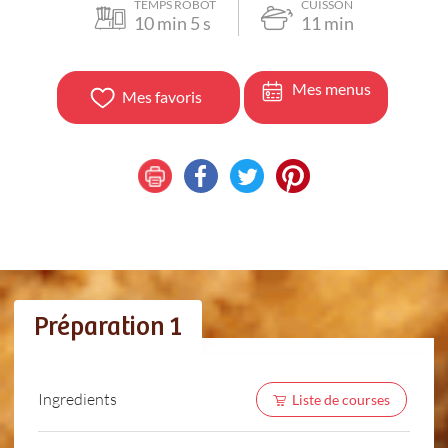
TEMPS ROBOT
CUISSON
10
min
5
s
11
min
Mes menus
Mes favoris
Préparation 1
Ingredients
Liste de courses