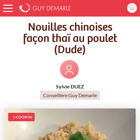
Accueil
Recettes
Nouilles chinoises façon thaï au poulet (Dude)
Nouilles chinoises
façon thaï au poulet
(Dude)
Sylvie DUEZ
Conseillère Guy Demarle
I-COOK'IN