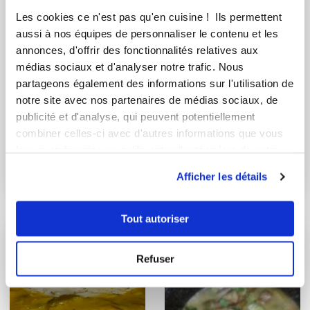
Les cookies ce n'est pas qu'en cuisine ! Ils permettent
aussi à nos équipes de personnaliser le contenu et les
annonces, d'offrir des fonctionnalités relatives aux
médias sociaux et d'analyser notre trafic. Nous
partageons également des informations sur l'utilisation de
notre site avec nos partenaires de médias sociaux, de
publicité et d'analyse, qui peuvent potentiellement
combiner celles-ci avec d'autres informations que vous
nadege95
Katherine Morice
leur avez fournies ou qu'ils ont collectées lors de votre
Conseillère Guy Demarle
sauce à l'oignon et
utilisation de leurs services.
au chorizo pour g...
Afficher les détails
Saucisses, purée de
pommes de terre e...
Tout autoriser
Refuser