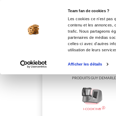
Le Club
i-Cook'in
Be Save
Boutique
Accueil
mathieuc_ec63
Team fan de cookies ?
Les cookies ce n'est pas q
contenu et les annonces, d'
trafic. Nous partageons éga
partenaires de médias soci
celles-ci avec d'autres inf
utilisation de leurs service
Afficher les détails
PRODUITS GUY DEMARLE
I-COOK’IN®