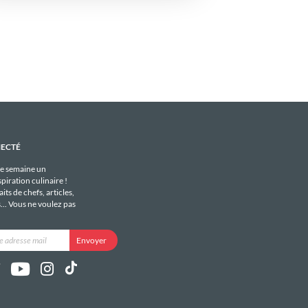
NECTÉ
e semaine un
piration culinaire !
its de chefs, articles,
s... Vous ne voulez pas