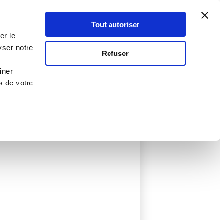
Atelier Culinaire
Le métier
Guy Demarle
Tout autoriser
Se connecter
S'inscrire
er le
yser notre
Refuser
iner
s de votre
éée
0 Menu créé