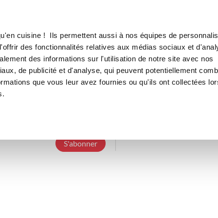
Canofea
Borealia
LE MAG
LA BOUTIQUE
RECETTES
u'en cuisine ! Ils permettent aussi à nos équipes de personnalis
offrir des fonctionnalités relatives aux médias sociaux et d'anal
lement des informations sur l'utilisation de notre site avec nos
aux, de publicité et d'analyse, qui peuvent potentiellement comb
mathieuc_ec63
ormations que vous leur avez fournies ou qu'ils ont collectées lor
s.
3 Abonnements
6 Abonnés
0 Recette cr
S'abonner