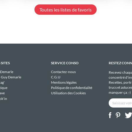
Toutes les listes de favoris
 SITES
SERVICE CONSO
RESTEZ CON
 Demarle
Contactez-nous
Recevez chaqu
 Guy Demarle
C.G.U
concentré d'ins
Recettes, portra
ag'
Mentions légales
trucs et astuce
tique
Politique de confidentialité
manquer ça ;-)
ave
Utilisation des Cookies
ok'in