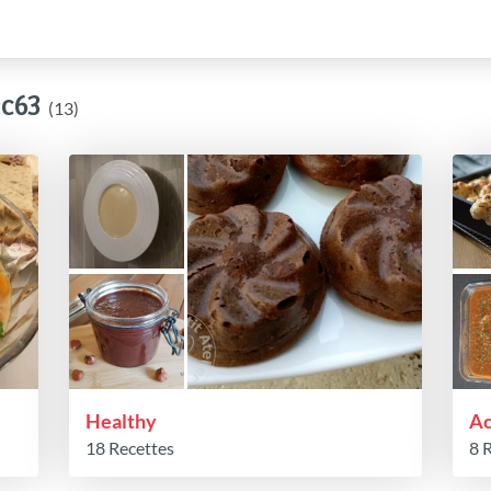
ec63
(13)
Healthy
A
18 Recettes
8 