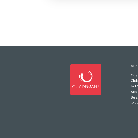
NOS
Guy
Club
Le M
Bou
Be S
i-Co