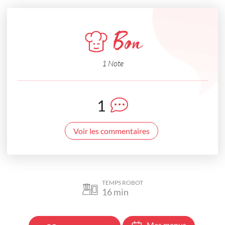
Bon
1 Note
1
Voir les commentaires
TEMPS ROBOT
16
min
Mes menus