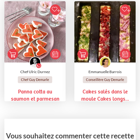
Chef Ulric Durnez
Emmanuelle Barrois
Chef Guy Demarle
Conseillère Guy Demarle
Panna cotta au
Cakes salés dans le
saumon et parmesan
moule Cakes longs...
Vous souhaitez commenter cette recette