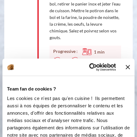
bol, retirer le panier inox et jeter l'eau
de cuisson. Mettre le potiron dans le
bol et la farine, la poudre de noisette,
la crème, les oeufs, la levure
chimique. Salez et poivrez selon vos
gouts.
Progressive :
1
min
3
8
3
Verser la préparation dans des
moules à muffins et parsemer de
Team fan de cookies ?
cubes de bûche de chèvre et de
graines de courges. Cuire à 180°C
Les cookies ce n'est pas qu'en cuisine ! Ils permettent
pendant 25 à 30 minutes.
aussi à nos équipes de personnaliser le contenu et les
annonces, d'offrir des fonctionnalités relatives aux
médias sociaux et d'analyser notre trafic. Nous
Bon appétit !
partageons également des informations sur l'utilisation de
notre site avec nos partenaires de médias sociaux, de