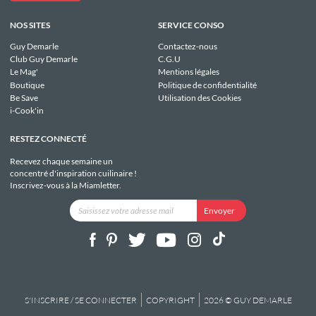
NOS SITES
SERVICE CONSO
Guy Demarle
Contactez-nous
Club Guy Demarle
C.G.U
Le Mag'
Mentions légales
Boutique
Politique de confidentialité
Be Save
Utilisation des Cookies
i-Cook'in
RESTEZ CONNECTÉ
Recevez chaque semaine un
concentré d'inspiration cuilinaire !
Inscrivez-vous à la Miamletter.
S'INSCRIRE / SE CONNECTER
COPYRIGHT
2026 © GUY DEMARLE