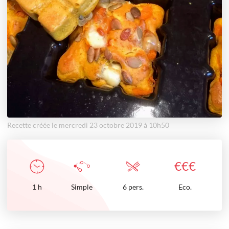
Recette créée le mercredi 23 octobre 2019 à 10h50
€
€
€
1
h
Simple
6 pers.
Eco.