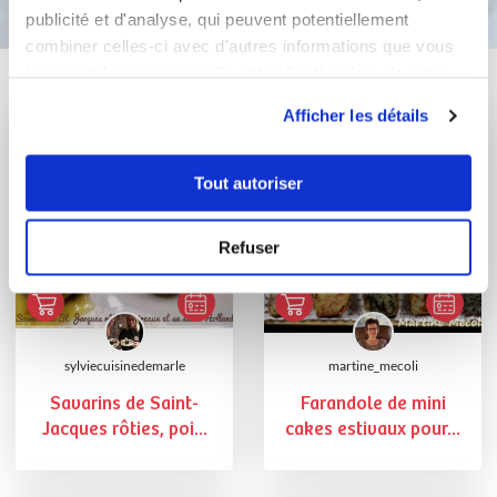
publicité et d'analyse, qui peuvent potentiellement
combiner celles-ci avec d'autres informations que vous
leur avez fournies ou qu'ils ont collectées lors de votre
Vous aimerez aussi ...
utilisation de leurs services.
Afficher les détails
Tout autoriser
Refuser
sylviecuisinedemarle
martine_mecoli
Savarins de Saint-
Farandole de mini
Jacques rôties, poi...
cakes estivaux pour...