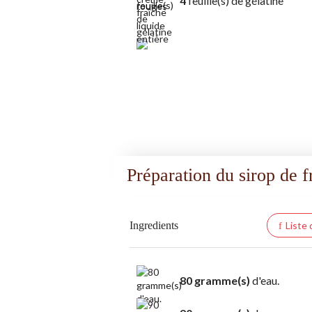
4
feuille(s) de gélatine
Préparation du sirop de 
Ingredients
Liste
80 gramme(s)
d'eau.