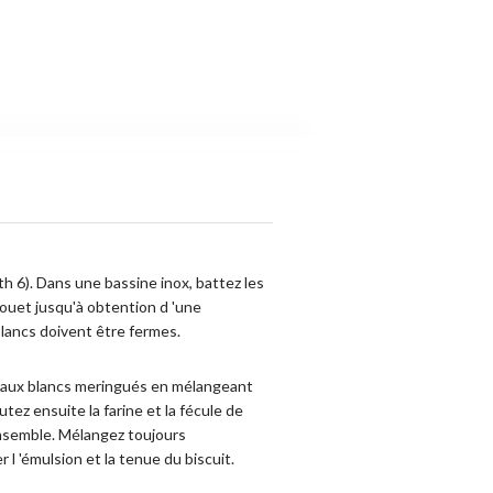
th 6). Dans une bassine inox, battez les
fouet jusqu'à obtention d 'une
lancs doivent être fermes.
s aux blancs meringués en mélangeant
utez ensuite la farine et la fécule de
semble. Mélangez toujours
 l 'émulsion et la tenue du biscuit.