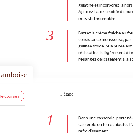
gélatine et incorporez-la hors
Ajoutez l 'autre moitié de pur
refroidir l 'ensemble.
3
Battez la crème fraîche au fou
consistance mousseuse, pas tr
gélifiée froide. Si la purée es
réchauffez-la légèrement à feu
Mélangez délicatement à la s
framboise
1 étape
 de courses
1
Dans une casserole, portez à éb
casserole du feu et ajoutez l
refroidissement.