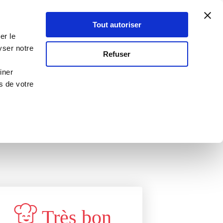
Atelier Culinaire
Le métier
Guy Demarle
Tout autoriser
Se connecter
S'inscrire
er le
yser notre
RECETTE VALIDÉE
Refuser
PAR GUY DEMARLE
!
iner
s de votre
Très bon