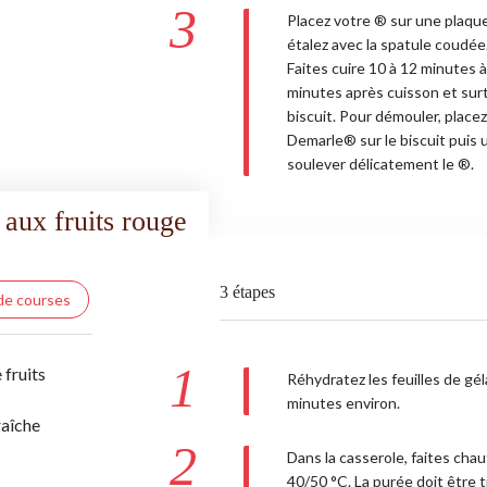
3
Placez votre ® sur une plaque
étalez avec la spatule coudée
Faites cuire 10 à 12 minutes 
minutes après cuisson et sur
biscuit. Pour démouler, place
Demarle® sur le biscuit puis
soulever délicatement le ®.
 aux fruits rouge
3 étapes
 de courses
1
 fruits
Réhydratez les feuilles de gél
minutes environ.
raîche
2
Dans la casserole, faites chauf
40/50 °C. La purée doit être t