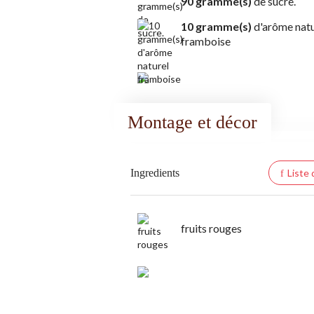
90 gramme(s)
de sucre.
10 gramme(s)
d'arôme natu
framboise
Montage et décor
Ingredients
Liste
fruits rouges