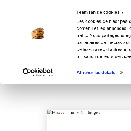
Le Club
i-Cook'in
Be Save
Boutique
Accueil
Recettes
Mousse aux Fruit
Team fan de cookies ?
Les cookies ce n'est pas q
contenu et les annonces, d'
trafic. Nous partageons éga
partenaires de médias soci
celles-ci avec d'autres inf
utilisation de leurs service
Afficher les détails