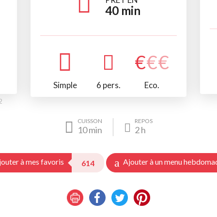
40
min
€
€
€
Simple
6 pers.
Eco.
2
CUISSON
REPOS
10
min
2
h
jouter à mes favoris
Ajouter à un menu hebdoma
614