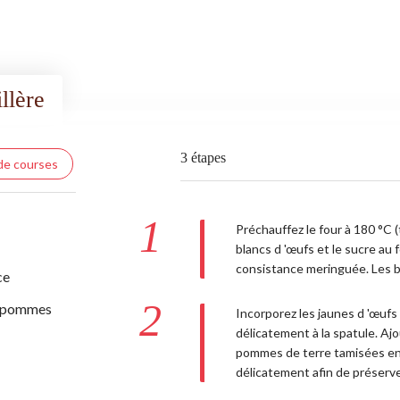
llère
3 étapes
 de courses
1
Préchauffez le four à 180 °C (
blancs d 'œufs et le sucre au 
consistance meringuée. Les b
ce
2
e pommes
Incorporez les jaunes d 'œuf
délicatement à la spatule. Ajo
pommes de terre tamisées en
délicatement afin de préserver