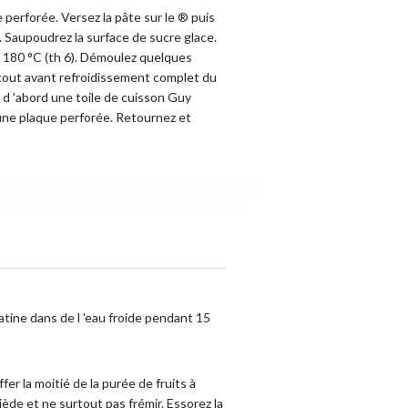
 perforée. Versez la pâte sur le ® puis
. Saupoudrez la surface de sucre glace.
à 180 °C (th 6). Démoulez quelques
tout avant refroidissement complet du
z d 'abord une toile de cuisson Guy
 une plaque perforée. Retournez et
atine dans de l 'eau froide pendant 15
fer la moitié de la purée de fruits à
iède et ne surtout pas frémir. Essorez la