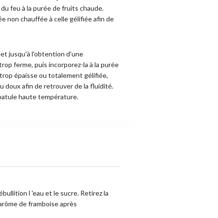
 du feu à la purée de fruits chaude.
ée non chauffée à celle gélifiée afin de
et jusqu'à l'obtention d'une
op ferme, puis incorporez-la à la purée
t trop épaisse ou totalement gélifiée,
 doux afin de retrouver de la fluidité.
patule haute température.
ullition l 'eau et le sucre. Retirez la
 'arôme de framboise après