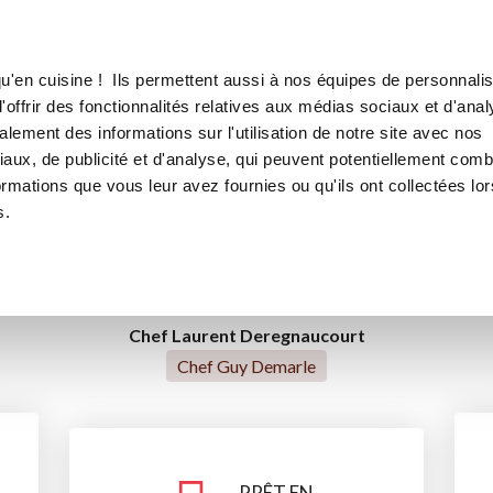
Canofea
Borealia
s Rouges
LE MAG
LA BOUTIQUE
RECETTES
u'en cuisine ! Ils permettent aussi à nos équipes de personnalis
Mousse aux Fruits Rouges
offrir des fonctionnalités relatives aux médias sociaux et d'anal
lement des informations sur l'utilisation de notre site avec nos
aux, de publicité et d'analyse, qui peuvent potentiellement comb
ormations que vous leur avez fournies ou qu'ils ont collectées lor
desserts
s.
Chef Laurent Deregnaucourt
Chef Guy Demarle
PRÊT EN