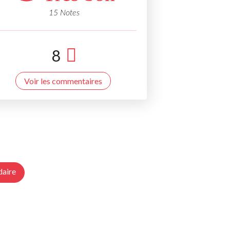
15 Notes
8
Voir les commentaires
daire