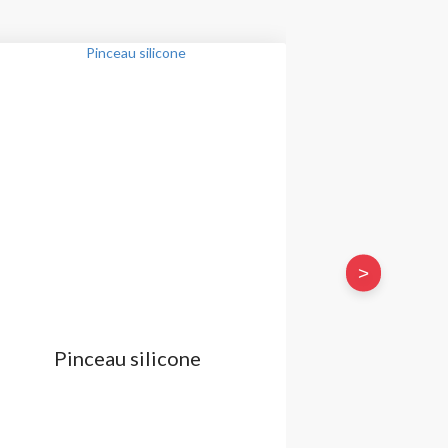
>
Pinceau silicone
Plaque Alum