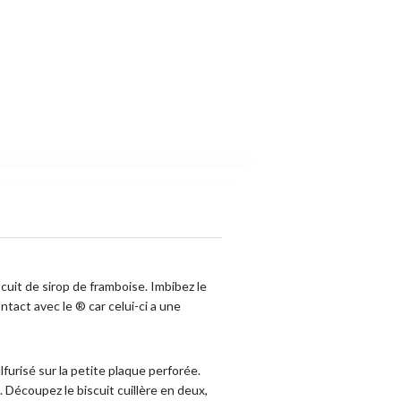
scuit de sirop de framboise. Imbibez le
ontact avec le ® car celui-ci a une
lfurisé sur la petite plaque perforée.
 Découpez le biscuit cuillère en deux,