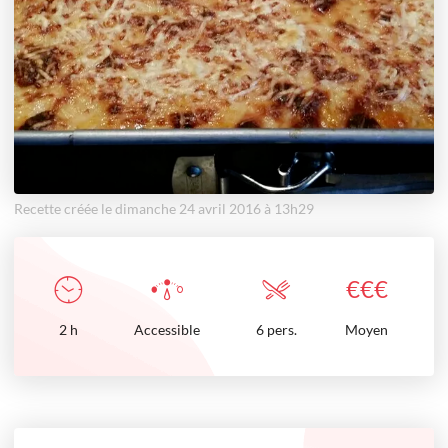
Recette créée le dimanche 24 avril 2016 à 13h29
€
€
€
2
h
Accessible
6 pers.
Moyen