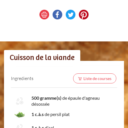
Cuisson de la viande
Ingredients
Liste de courses
500 gramme(s)
de épaule d'agneau
désossée
1 c.à.s
de persil plat
1 c.à.c
d'sel