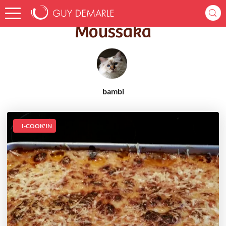
Accueil
Recettes
Moussaka
Moussaka
bambi
I-COOK'IN