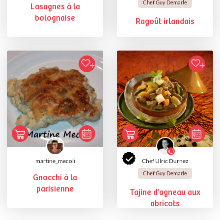
Chef Guy Demarle
Lasagnes à la
bolognaise
Ragoût irlandais
martine_mecoli
Chef Ulric Durnez
Chef Guy Demarle
Gnocchi à la
parisienne
Tajine d'agneau aux
abricots