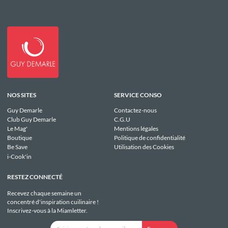
NOS SITES
SERVICE CONSO
Guy Demarle
Contactez-nous
Club Guy Demarle
C.G.U
Le Mag'
Mentions légales
Boutique
Politique de confidentialité
Be Save
Utilisation des Cookies
i-Cook'in
RESTEZ CONNECTÉ
Recevez chaque semaine un
concentré d'inspiration cuilinaire !
Inscrivez-vous à la Miamletter.