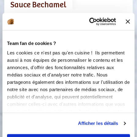
Sauce Bechamel
Ingredients
Liste de courses
Team fan de cookies ?
350 gramme(s)
lait
Les cookies ce n'est pas qu'en cuisine ! Ils permettent
aussi à nos équipes de personnaliser le contenu et les
30 gramme(s)
farine
annonces, d'offrir des fonctionnalités relatives aux
médias sociaux et d'analyser notre trafic. Nous
20 gramme(s)
beurre
partageons également des informations sur l'utilisation de
notre site avec nos partenaires de médias sociaux, de
2 pincée(s)
d'sel
publicité et d'analyse, qui peuvent potentiellement
combiner celles-ci avec d'autres informations que vous
1 pincée(s)
de noix de muscade à râper
leur avez fournies ou qu'ils ont collectées lors de votre
utilisation de leurs services.
2 pincée(s)
poivre
Afficher les détails