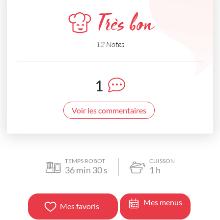
Très bon
12 Notes
1
Voir les commentaires
TEMPS ROBOT
CUISSON
36
min
30
s
1
h
Mes menus
Mes favoris