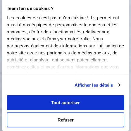
2
Etape 2 : La crème pâtissière 1. Faire
bouillir le lait avec la gousse de
Team fan de cookies ?
vanille 2. Mélanger les jaunes d'œuf
Les cookies ce n'est pas qu'en cuisine ! Ils permettent
avec le sucre, la fécule de maïs 3.
aussi à nos équipes de personnaliser le contenu et les
Incorporer le mélange au lait vanillé
annonces, d'offrir des fonctionnalités relatives aux
et redonner une ébullition jusqu'à ce
médias sociaux et d'analyser notre trafic. Nous
que le mélange épaississe 4. Dresser
partageons également des informations sur l'utilisation de
dans un plat et recouvrir de papier
film au contact 5. Réserver au froid.
notre site avec nos partenaires de médias sociaux, de
publicité et d'analyse, qui peuvent potentiellement
3
combiner celles-ci avec d'autres informations que vous
Etape 3 : La crème au beurre
française 1. Cuire le sucre et d eau à
leur avez fournies ou qu'ils ont collectées lors de votre
121 degrés 2. Monter les œufs au
utilisation de leurs services.
Afficher les détails
fouet électrique 3. Verser le sirop sur
les œufs, lorsque la préparation est à
peu prêt à 50 degrés ajouter petit à
Tout autoriser
petit le beurre sans cesser de fouetter
(le beurre doit être à température
ambiante)
Refuser