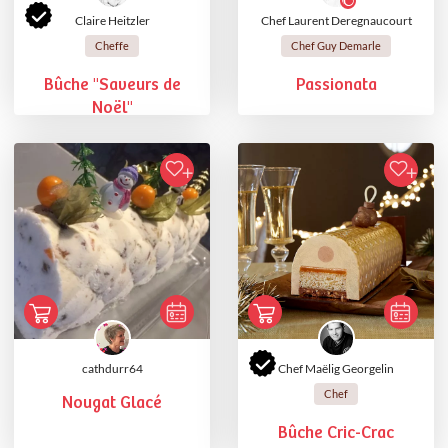
Claire Heitzler
Chef Laurent Deregnaucourt
Cheffe
Chef Guy Demarle
Bûche "Saveurs de
Passionata
Noël"
cathdurr64
Chef Maëlig Georgelin
Chef
Nougat Glacé
Bûche Cric-Crac