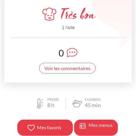
Très bon
1 Note
0
Voir les commentaires
FROID
CUISSON
8
h
45
min
Mes menus
Mes favoris