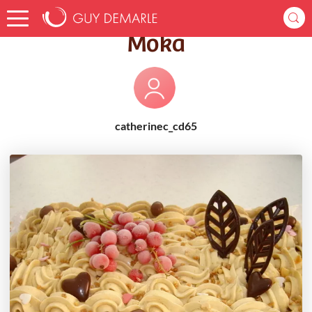
Accueil
Recettes
Moka
Moka
catherinec_cd65