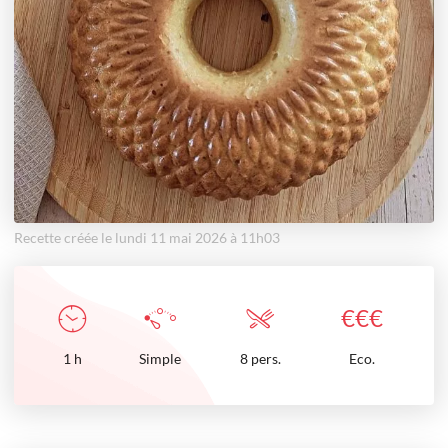
Recette créée le lundi 11 mai 2026 à 11h03
€
€
€
1
h
Simple
8 pers.
Eco.