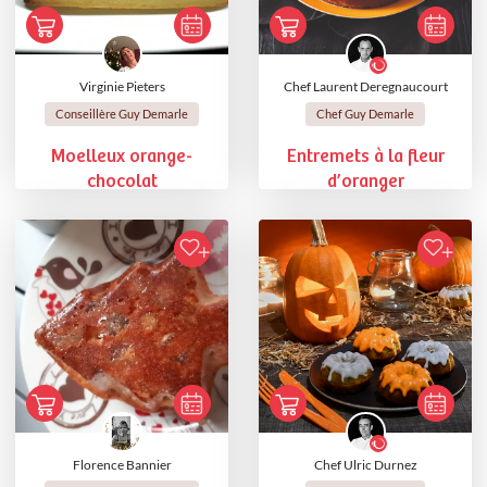
Virginie Pieters
Chef Laurent Deregnaucourt
Conseillère Guy Demarle
Chef Guy Demarle
Moelleux orange-
Entremets à la fleur
chocolat
d’oranger
Florence Bannier
Chef Ulric Durnez