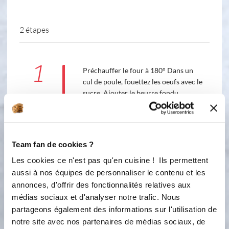
2 étapes
1
Préchauffer le four à 180° Dans un
cul de poule, fouettez les oeufs avec le
sucre. Ajouter le beurre fondu.
Ajouter la farine et la levure. Bien
mélanger. Zester l'orange, ajouter le
zeste et le jus. Déposer le moule
Orfée sur la plaque de cuisson et
Team fan de cookies ?
verser la préparation. Enfourner pour
Les cookies ce n'est pas qu'en cuisine ! Ils permettent
35 minutes
aussi à nos équipes de personnaliser le contenu et les
2
annonces, d'offrir des fonctionnalités relatives aux
👉 Envie de tester ce moule chez toi ?
médias sociaux et d'analyser notre trafic. Nous
Tu peux le commander directement
sur la boutique Guy Demarle 🛒 💸
partageons également des informations sur l'utilisation de
Ajoute le code : ANGIE81 pour
notre site avec nos partenaires de médias sociaux, de