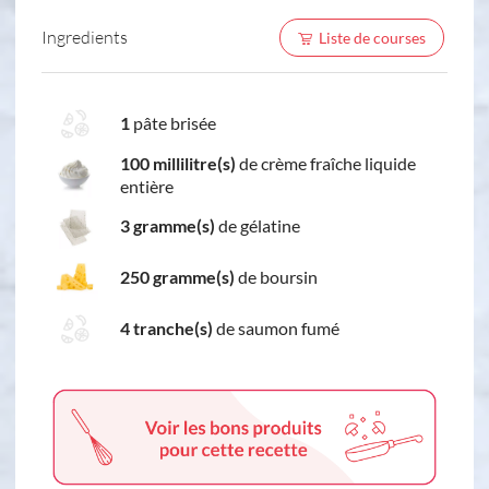
Ingredients
Liste de courses
1
pâte brisée
100 millilitre(s)
de crème fraîche liquide
entière
3 gramme(s)
de gélatine
250 gramme(s)
de boursin
4 tranche(s)
de saumon fumé