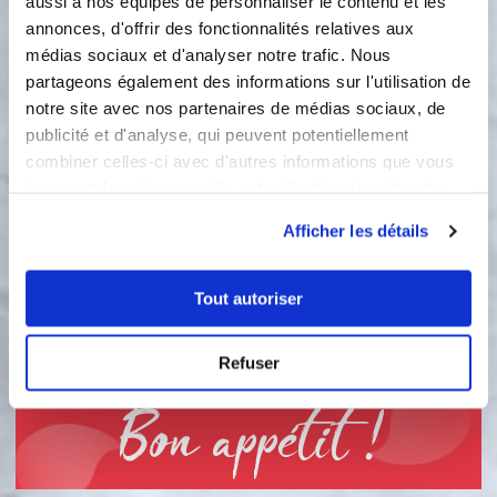
aussi à nos équipes de personnaliser le contenu et les
éteindre à la première ébullition.
Ajoutez les feuilles de gélatines
annonces, d'offrir des fonctionnalités relatives aux
essorées et bien mélanger puis le
médias sociaux et d'analyser notre trafic. Nous
boursin et mélanger jusqu'à ce qu'il
partageons également des informations sur l'utilisation de
soit complètement incorporé.
notre site avec nos partenaires de médias sociaux, de
Remplir vos empreintes du moule
publicité et d'analyse, qui peuvent potentiellement
tourbillon et mettre au congélateur
combiner celles-ci avec d'autres informations que vous
1h.
leur avez fournies ou qu'ils ont collectées lors de votre
utilisation de leurs services.
3
Étape 3 Garnir vos minis tartelettes
Afficher les détails
de saumon fumé coupé en petits
morceaux puis d'un tourbillon de
Tout autoriser
boursin. Attendre que les tourbillons
soient décongélés avant de servir.
Environ 20 min suffisent.
Refuser
Bon appétit !