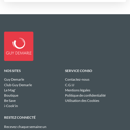
NOS SITES
SERVICE CONSO
Guy Demarle
Contactez-nous
Club Guy Demarle
C.G.U
Le Mag'
Mentions légales
Boutique
Politique de confidentialité
Be Save
Utilisation des Cookies
i-Cook'in
RESTEZ CONNECTÉ
Recevez chaque semaine un