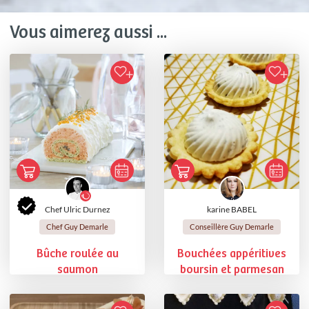
Vous aimerez aussi ...
Chef Ulric Durnez
karine BABEL
Chef Guy Demarle
Conseillère Guy Demarle
Bûche roulée au
Bouchées appéritives
saumon
boursin et parmesan