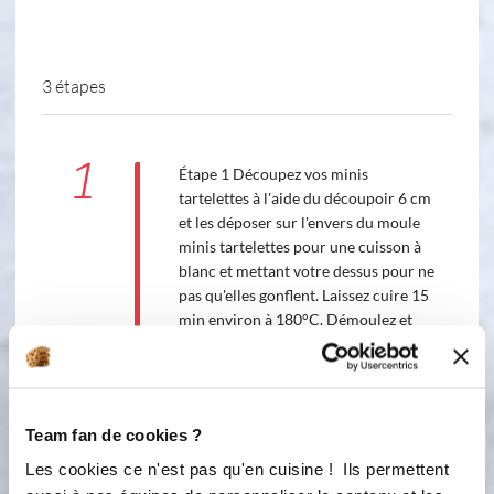
3 étapes
1
Étape 1 Découpez vos minis
tartelettes à l'aide du découpoir 6 cm
et les déposer sur l'envers du moule
minis tartelettes pour une cuisson à
blanc et mettant votre dessus pour ne
pas qu'elles gonflent. Laissez cuire 15
min environ à 180°C. Démoulez et
laissez refroidir.
2
Étape 2 Faites ramollir vos feuilles de
gélatines dans un bol d'eau froide
Team fan de cookies ?
pendant 10 minutes. Pendant ce
Les cookies ce n'est pas qu'en cuisine ! Ils permettent
temps chauffer votre crème liquide et