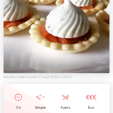
Recette créée le lundi 17 août 2020 à 14h15
€
€
€
1
h
Simple
4 pers.
Eco.