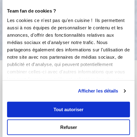
à 200°c (th.6-7). Garnissez ensuite
avec des rillettes de thon par
Team fan de cookies ?
exemple. Bon appétit !
Les cookies ce n'est pas qu'en cuisine ! Ils permettent
aussi à nos équipes de personnaliser le contenu et les
annonces, d'offrir des fonctionnalités relatives aux
Bon appétit !
médias sociaux et d'analyser notre trafic. Nous
partageons également des informations sur l'utilisation de
notre site avec nos partenaires de médias sociaux, de
publicité et d'analyse, qui peuvent potentiellement
Vous aimerez aussi ...
combiner celles-ci avec d'autres informations que vous
leur avez fournies ou qu'ils ont collectées lors de votre
utilisation de leurs services.
Afficher les détails
Tout autoriser
Refuser