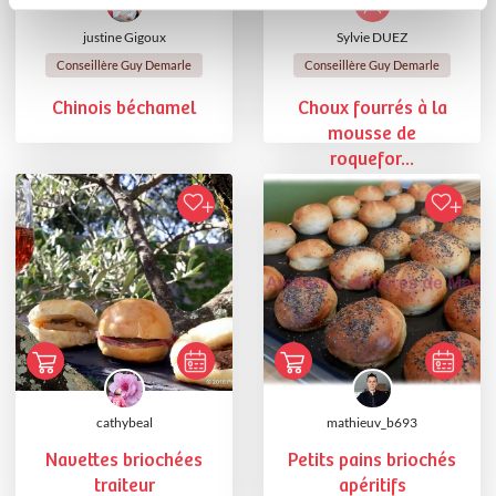
justine Gigoux
Sylvie DUEZ
Conseillère Guy Demarle
Conseillère Guy Demarle
Chinois béchamel
Choux fourrés à la
mousse de
roquefor...
cathybeal
mathieuv_b693
Navettes briochées
Petits pains briochés
traiteur
apéritifs