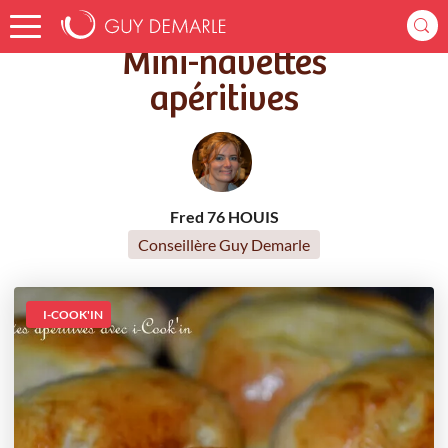
Accueil
Recettes
Mini-navettes apéritives
Mini-navettes
apéritives
Fred 76 HOUIS
Conseillère Guy Demarle
I-COOK'IN