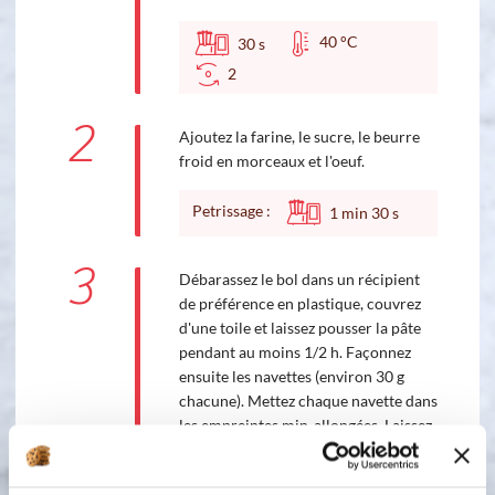
40 °C
30
s
2
2
Ajoutez la farine, le sucre, le beurre
froid en morceaux et l'oeuf.
Petrissage :
1
min
30
s
3
Débarassez le bol dans un récipient
de préférence en plastique, couvrez
d'une toile et laissez pousser la pâte
pendant au moins 1/2 h. Façonnez
ensuite les navettes (environ 30 g
chacune). Mettez chaque navette dans
les empreintes min-allongées. Laissez
lever 1/2 heure. Dorez à l’œuf entier
battu. Enfournez pendant 10 minutes