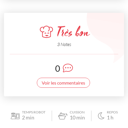
Très bon
3 Notes
0
Voir les commentaires
TEMPS ROBOT
CUISSON
REPOS
2
min
10
min
1
h