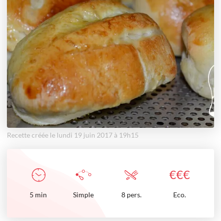
Recette créée le lundi 19 juin 2017 à 19h15
€
€
€
5
min
Simple
8 pers.
Eco.