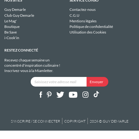
NOS SITES
SERVICE CONSO
Guy Demarle
Contactez-nous
Club Guy Demarle
C.G.U
Le Mag'
Mentions légales
Boutique
Politique de confidentialité
Be Save
Utilisation des Cookies
i-Cook'in
RESTEZ CONNECTÉ
Recevez chaque semaine un
concentré d'inspiration cuilinaire !
Inscrivez-vous à la Miamletter.
S'INSCRIRE / SE CONNECTER
COPYRIGHT
2026 © GUY DEMARLE