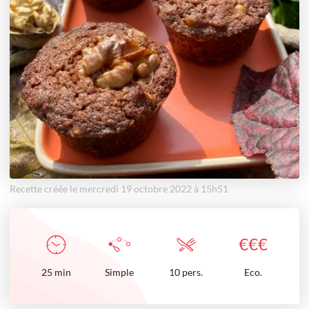
Recette créée le mercredi 19 octobre 2022 à 15h51
€
€
€
25
min
Simple
10 pers.
Eco.