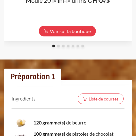
Moule 20 Mini-Muffins OHRA®
Voir sur la boutique
Préparation 1
Ingredients
Liste de courses
120 gramme(s)
de beurre
100 gramme(s)
de pistoles de chocolat