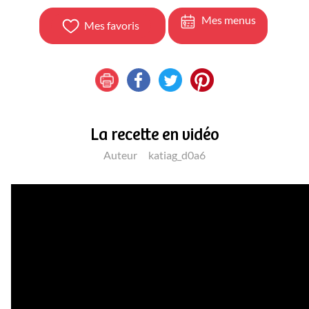
Mes menus
Mes favoris
La recette en vidéo
Auteur
katiag_d0a6