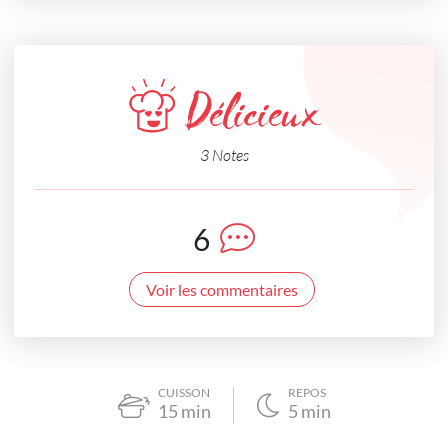
Délicieux
3 Notes
6
Voir les commentaires
CUISSON
REPOS
15
min
5
min