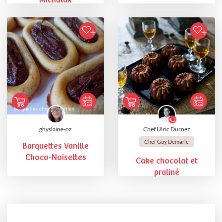
Michalak
ghyslaine-oz
Chef Ulric Durnez
Chef Guy Demarle
Barquettes Vanille
Choco-Noisettes
Cake chocolat et
praliné