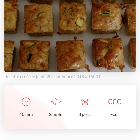
Recette créée le jeudi 20 septembre 2018 à 15h01
€
€
€
10
min
Simple
8 pers.
Eco.