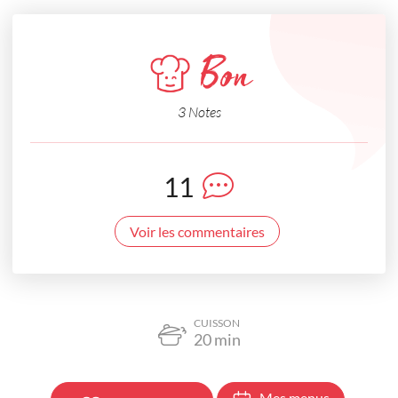
Bon
3 Notes
11
Voir les commentaires
CUISSON
20
min
Mes menus