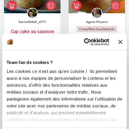
bernadetteh_6f75
Agnes Moyere
Conseillère Guy Demarle
Cup cake au saumon
Bouchées thon
courgette
Team fan de cookies ?
Les cookies ce n'est pas qu'en cuisine ! Ils permettent
aussi à nos équipes de personnaliser le contenu et les
annonces, d'offrir des fonctionnalités relatives aux
médias sociaux et d'analyser notre trafic. Nous
partageons également des informations sur l'utilisation de
notre site avec nos partenaires de médias sociaux, de
publicité et d'analyse, qui peuvent potentiellement
combiner celles-ci avec d'autres informations que vous
Sylvie Calegari
Chef Ulric Durnez
leur avez fournies ou qu'ils ont collectées lors de votre