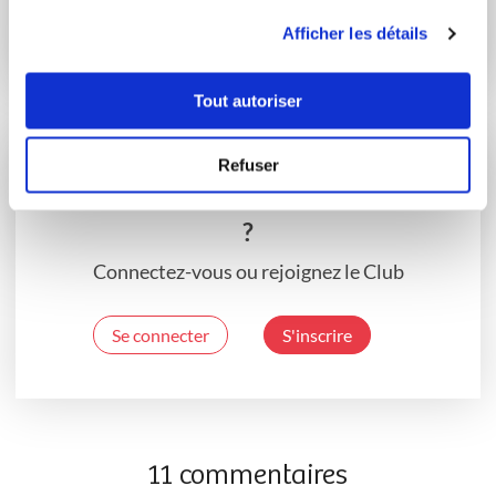
Conseillère Guy Demarle
Chef Guy Demarle
utilisation de leurs services.
Afficher les détails
Tarte saumon
Tartelettes
cabillaud épinards
feuilletées au
gruyère et...
Tout autoriser
Refuser
Vous souhaitez commenter cette recette
?
Connectez-vous ou rejoignez le Club
Se connecter
S'inscrire
11 commentaires