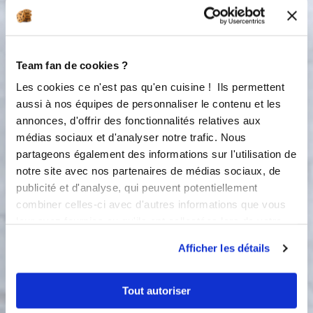
2
Faites fondre le beurre dans une
sauteuse et ajoutez-y les épinards que
vous ferez cuire à feu doux pendant 2
minutes. Égouttez et réservez.
Team fan de cookies ?
3
Étalez la pâte feuilletée dans le moule
Les cookies ce n'est pas qu'en cuisine ! Ils permettent
à tarte et piquez-la à l'aide d'une
aussi à nos équipes de personnaliser le contenu et les
fourchette. Faites-la cuire à blanc (7
annonces, d'offrir des fonctionnalités relatives aux
minutes à 200°C recouverte de billes
médias sociaux et d'analyser notre trafic. Nous
d'argile, puis 7 minutes à 180°C sans
partageons également des informations sur l'utilisation de
les billes), puis réservez.
notre site avec nos partenaires de médias sociaux, de
publicité et d'analyse, qui peuvent potentiellement
4
Lavez le poisson frais ou décongelé et
combiner celles-ci avec d'autres informations que vous
coupez-le en gros dés.
leur avez fournies ou qu'ils ont collectées lors de votre
utilisation de leurs services.
5
Afficher les détails
Dans un cul de poule,mélangez les
œufs, le lait et la crème. Salez et
poivrez.
Tout autoriser