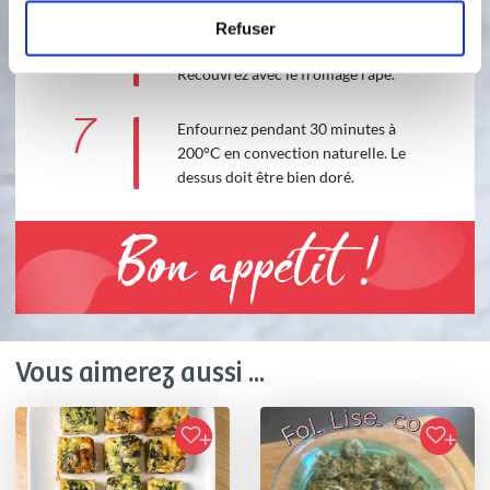
6
Étalez les épinards sur le fond de
tarte, puis les dés de poisson et versez
Refuser
la préparation liquide par-dessus.
Recouvrez avec le fromage râpé.
7
Enfournez pendant 30 minutes à
200°C en convection naturelle. Le
dessus doit être bien doré.
Bon appétit !
Vous aimerez aussi ...