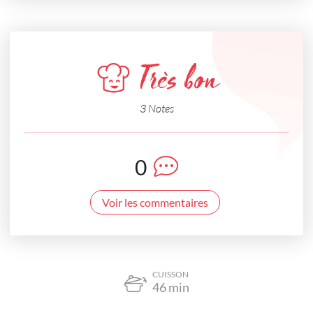
Très bon
3 Notes
0
Voir les commentaires
CUISSON
46
min