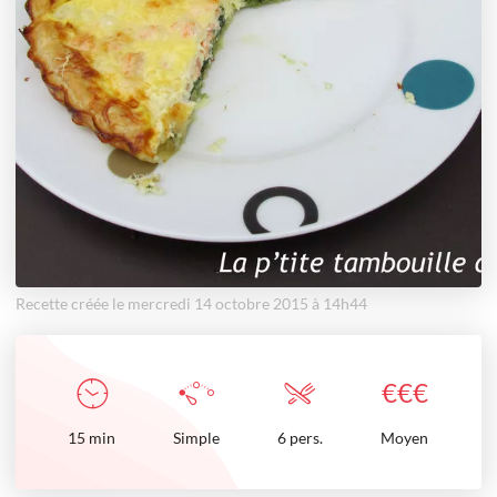
Recette créée le mercredi 14 octobre 2015 à 14h44
€
€
€
15
min
Simple
6 pers.
Moyen