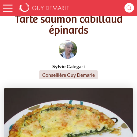
Accueil
Recettes
Tarte saumon cabillaud épinards
Tarte saumon cabillaud
épinards
Sylvie Calegari
Conseillère Guy Demarle