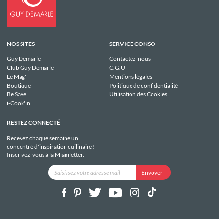
NOS SITES
SERVICE CONSO
Guy Demarle
Contactez-nous
Club Guy Demarle
C.G.U
Le Mag'
Mentions légales
Boutique
Politique de confidentialité
Be Save
Utilisation des Cookies
i-Cook'in
RESTEZ CONNECTÉ
Recevez chaque semaine un
concentré d'inspiration cuilinaire !
Inscrivez-vous à la Miamletter.