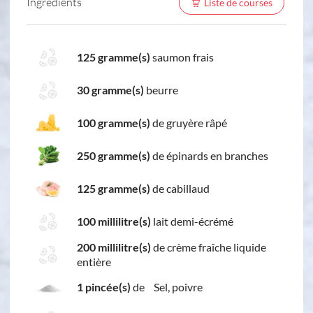
Ingredients
Liste de courses
125 gramme(s)
saumon frais
30 gramme(s)
beurre
100 gramme(s)
de gruyère râpé
250 gramme(s)
de épinards en branches
125 gramme(s)
de cabillaud
100 millilitre(s)
lait demi-écrémé
200 millilitre(s)
de crème fraîche liquide
entière
1 pincée(s)
de Sel, poivre