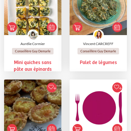
Aurélie Cormier
Vincent CARCREFF
Conseillère Guy Demarle
Conseillère Guy Demarle
Mini quiches sans
Palet de légumes
pâte aux épinards