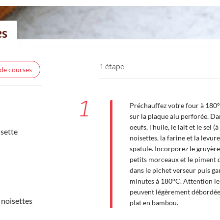
es
1 étape
 de courses
1
Préchauffez votre four à 180°
sur la plaque alu perforée. Da
oeufs, l'huile, le lait et le se
isette
noisettes, la farine et la levu
spatule. Incorporez le gruyèr
petits morceaux et le piment 
dans le pichet verseur puis ga
minutes à 180°C. Attention le
peuvent légèrement débordées.
 noisettes
plat en bambou.