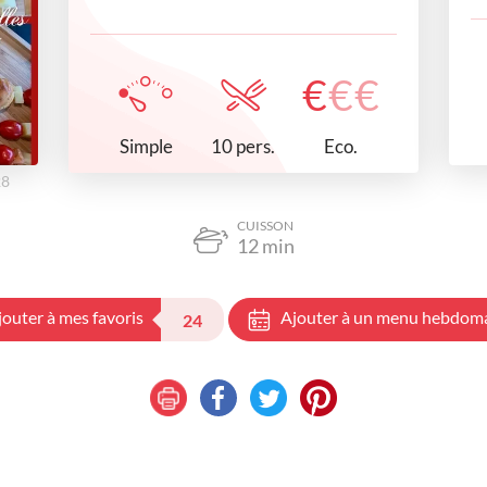
€
€
€
Simple
Eco.
10 pers.
28
CUISSON
12
min
jouter à mes favoris
Ajouter à un menu hebdom
24