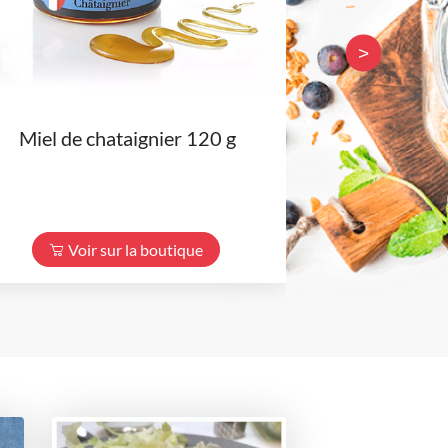
>
Miel de chataignier 120 g
Piment d'E
Voir sur la boutique
Voir