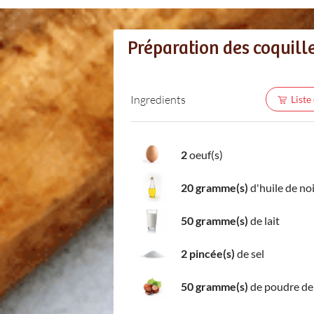
Préparation des coquill
Ingredients
Liste
2
oeuf(s)
20 gramme(s)
d'huile de no
50 gramme(s)
de lait
2 pincée(s)
de sel
50 gramme(s)
de poudre de