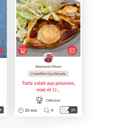
Stephanie Ollivier
Conseillère Guy Demarle
Tarte soleil aux poivrons,
miel et Cr...
Délicieux
25
min
4
4
25