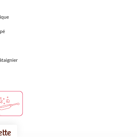
ique
âpé
âtaignier
ette