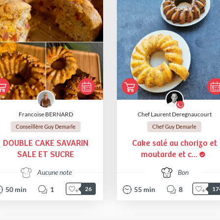
Francoise BERNARD
Chef Laurent Deregnaucourt
Conseillère Guy Demarle
Chef Guy Demarle
DOUBLE CAKE SAVARIN
Cake salé au chorizo et
SALE ET SUCRE
moutarde et c...
Aucune note
Bon
50
min
1
55
min
8
26
17