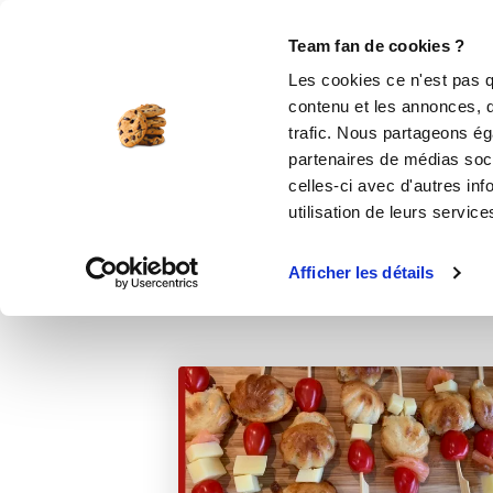
Le Club
i-Cook'in
Be Save
Boutique
Accueil
Recettes
Mignardises apéro 
Team fan de cookies ?
Les cookies ce n'est pas q
M
contenu et les annonces, d'
trafic. Nous partageons éga
partenaires de médias soci
celles-ci avec d'autres inf
utilisation de leurs service
Afficher les détails