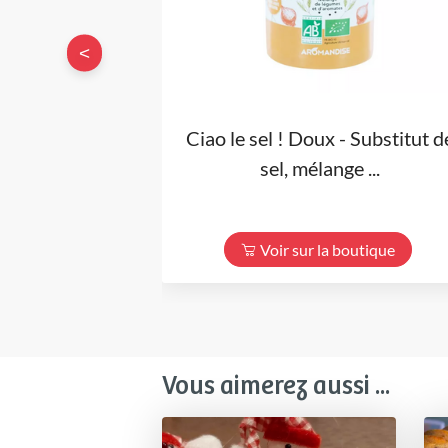
<
Ciao le sel ! Doux - Substitut d
sel, mélange ...
Voir sur la boutique
Vous aimerez aussi ...