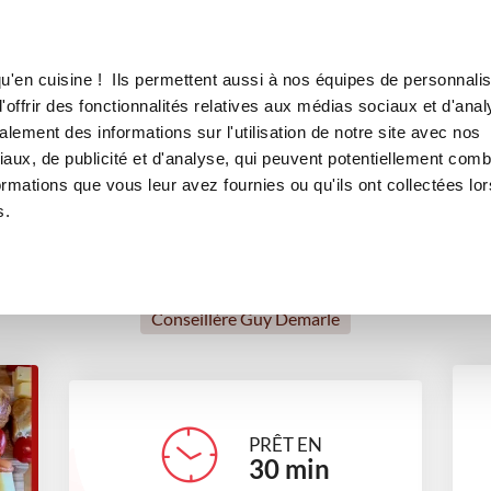
Canofea
Borealia
aux fromages
LE MAG
LA BOUTIQUE
RECETTES
u'en cuisine ! Ils permettent aussi à nos équipes de personnalis
ignardises apéro aux fromag
offrir des fonctionnalités relatives aux médias sociaux et d'anal
lement des informations sur l'utilisation de notre site avec nos
apéritifs
Repas de fête
Pour recevoir
aux, de publicité et d'analyse, qui peuvent potentiellement comb
ormations que vous leur avez fournies ou qu'ils ont collectées lor
s.
Francoise BERNARD
Conseillère Guy Demarle
PRÊT EN
30
min