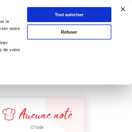
Atelier Culinaire
Le métier
Guy Demarle
Tout autoriser
Se connecter
S'inscrire
er le
es
yser notre
Refuser
iner
s de votre
Aucune note
0 Note