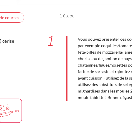
1 étape
 de courses
1
Vous pouvez présenter ces coq
 cerise
par exemple coquilles/tomates
feta/billes de mozzarella/lan
chorizo ou de jambon de pays. S
châtaignes/figues/noisettes pou
farine de sarrasin et rajoutez
avant cuisson - utilisez de la 
utilisez des substituts de sel é
mignardises dans les moules 2
moule tablette ! Bonne dégust