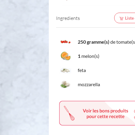
Ingredients
Liste
250 gramme(s)
de tomate(s)
1
melon(s)
feta
mozzarella