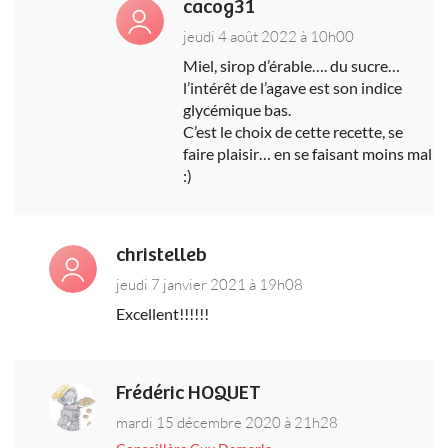
cacog31
jeudi 4 août 2022 à 10h00
Miel, sirop d’érable…. du sucre…
l’intérêt de l’agave est son indice
glycémique bas.
C’est le choix de cette recette, se
faire plaisir… en se faisant moins mal
:)
christelleb
jeudi 7 janvier 2021 à 19h08
Excellent!!!!!!
Frédéric HOQUET
mardi 15 décembre 2020 à 21h28