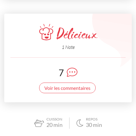
Délicieux
1 Note
7
Voir les commentaires
CUISSON
REPOS
20
min
30
min