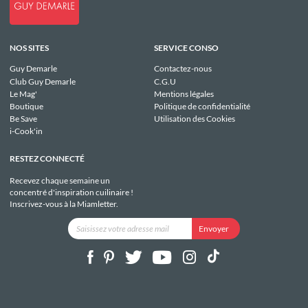
NOS SITES
SERVICE CONSO
Guy Demarle
Contactez-nous
Club Guy Demarle
C.G.U
Le Mag'
Mentions légales
Boutique
Politique de confidentialité
Be Save
Utilisation des Cookies
i-Cook'in
RESTEZ CONNECTÉ
Recevez chaque semaine un
concentré d'inspiration cuilinaire !
Inscrivez-vous à la Miamletter.