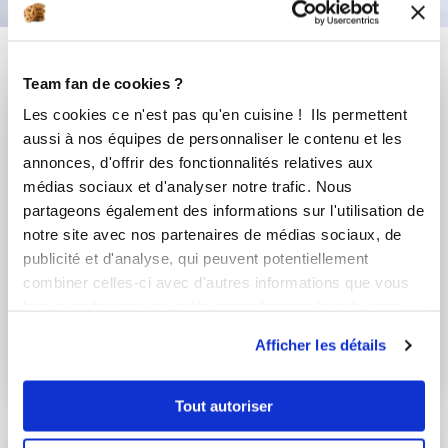
Vous aimerez aussi ...
Team fan de cookies ?
Les cookies ce n'est pas qu'en cuisine ! Ils permettent
aussi à nos équipes de personnaliser le contenu et les
annonces, d'offrir des fonctionnalités relatives aux
médias sociaux et d'analyser notre trafic. Nous
partageons également des informations sur l'utilisation de
notre site avec nos partenaires de médias sociaux, de
publicité et d'analyse, qui peuvent potentiellement
combiner celles-ci avec d'autres informations que vous
leur avez fournies ou qu'ils ont collectées lors de votre
Chef Laurent Deregnaucourt
Chef Laurent Deregnaucourt
utilisation de leurs services.
Chef Guy Demarle
Chef Guy Demarle
Afficher les détails
Fingers noisette
Rubik’s Cube fruité
abricot
Tout autoriser