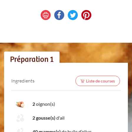
Préparation 1
Ingredients
Liste de courses
2
oignon(s)
2 gousse(s)
d'ail
40 gramme(s)
de huile d’olive