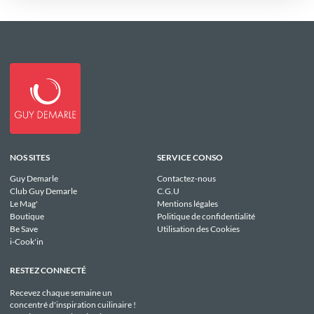
NOS SITES
SERVICE CONSO
Guy Demarle
Contactez-nous
Club Guy Demarle
C.G.U
Le Mag'
Mentions légales
Boutique
Politique de confidentialité
Be Save
Utilisation des Cookies
i-Cook'in
RESTEZ CONNECTÉ
Recevez chaque semaine un
concentré d'inspiration cuilinaire !