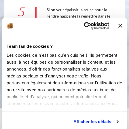
5
Si on veut épaissir la sauce pour la
rendre nappante la remettre dans le
bol, ajouter 30g de farine, mixer avec
le turbo et faire cuire 1mn 100°v3.
Rajouter éventuellement un peu de
cuisson si nécessaire.
Team fan de cookies ?
100 °C
1
min
Les cookies ce n'est pas qu'en cuisine ! Ils permettent
aussi à nos équipes de personnaliser le contenu et les
3
annonces, d'offrir des fonctionnalités relatives aux
médias sociaux et d'analyser notre trafic. Nous
partageons également des informations sur l'utilisation de
Bon appétit !
notre site avec nos partenaires de médias sociaux, de
publicité et d'analyse, qui peuvent potentiellement
combiner celles-ci avec d'autres informations que vous
leur avez fournies ou qu'ils ont collectées lors de votre
Vous aimerez aussi ...
utilisation de leurs services.
Afficher les détails