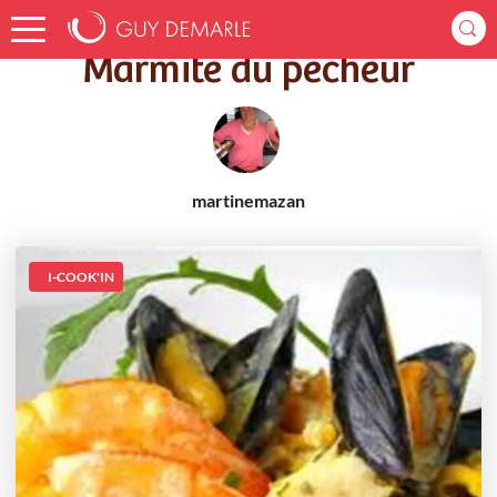
Accueil
Recettes
Marmite du pêcheur
Marmite du pêcheur
martinemazan
I-COOK'IN