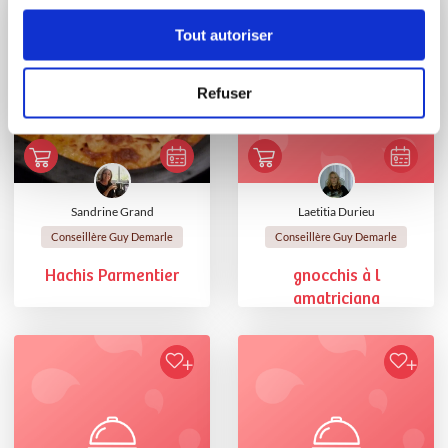
Tout autoriser
Refuser
Sandrine Grand
Laetitia Durieu
Conseillère Guy Demarle
Conseillère Guy Demarle
Hachis Parmentier
gnocchis à l
amatriciana