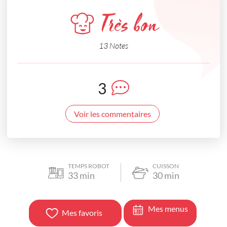
Très bon
13 Notes
3
Voir les commentaires
TEMPS ROBOT
CUISSON
33
min
30
min
Mes menus
Mes favoris