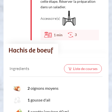
cette étape. Réserver la préparation
dans un saladier.
Accessoire(s) :
3
1
min
Hachis de boeuf
Ingredients
Liste de courses
2
oignons moyens
1
gousse d'ail
1
carotte (environ 60 gr)