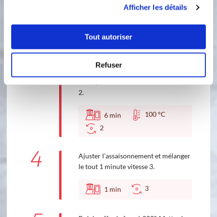
utilisation de leurs services.
Afficher les détails
Rissoler :
3
min
100 °C
Tout autoriser
3
Mettre la viande hachée, le vin blanc
l’assaisonnement et le concentré de
Refuser
tomate dans le bol du Cook'in. Faire
cuire pendant 6 minutes 100° vitesse
2.
100 °C
6
min
2
4
Ajuster l’assaisonnement et mélanger
le tout 1 minute vitesse 3.
3
1
min