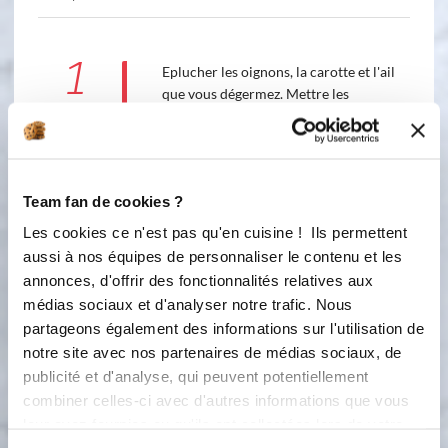
1
Eplucher les oignons, la carotte et l'ail
que vous dégermez. Mettre les
oignons coupés en 4, la carotte
coupée en tronçons et l'ail coupé en
2. Insérer le panier inox dans le bol et
mixer 10 secondes vitesse 7.
Team fan de cookies ?
Accessoire(s) :
Les cookies ce n'est pas qu'en cuisine ! Ils permettent
aussi à nos équipes de personnaliser le contenu et les
annonces, d'offrir des fonctionnalités relatives aux
7
10
s
médias sociaux et d'analyser notre trafic. Nous
partageons également des informations sur l'utilisation de
2
notre site avec nos partenaires de médias sociaux, de
Oter le panier inox, râcler
éventuellement les bords. Ajouter
publicité et d'analyse, qui peuvent potentiellement
l'huile d'olive et programmer 3
combiner celles-ci avec d'autres informations que vous
minutes 100° vitesse S.
leur avez fournies ou qu'ils ont collectées lors de votre