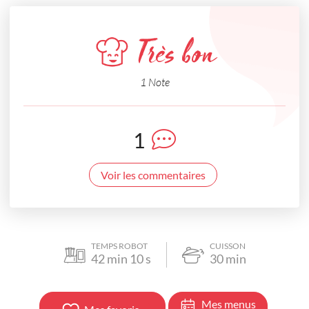
Très bon
1 Note
1
Voir les commentaires
TEMPS ROBOT
CUISSON
42
min
10
s
30
min
Mes menus