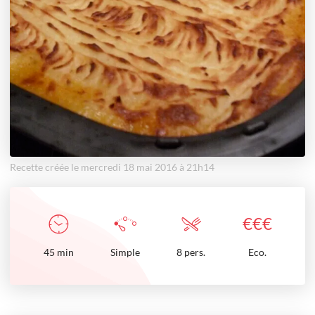
Recette créée le mercredi 18 mai 2016 à 21h14
€
€
€
45
min
Simple
8 pers.
Eco.