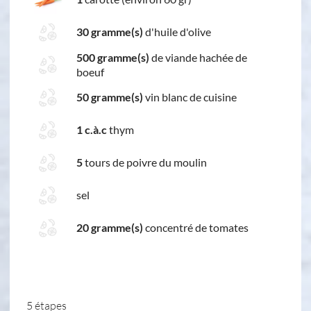
30 gramme(s)
d'huile d'olive
500 gramme(s)
de viande hachée de
boeuf
50 gramme(s)
vin blanc de cuisine
1 c.à.c
thym
5
tours de poivre du moulin
sel
20 gramme(s)
concentré de tomates
5 étapes