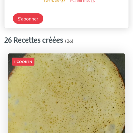
OHRA®
i-Cook’in®
S'abonner
26 Recettes créées
(26)
I-COOK'IN