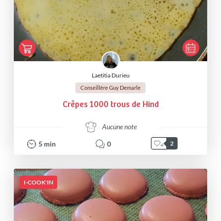
Laetitia Durieu
Conseillère Guy Demarle
Crêpes 1000 trous de Hind
Aucune note
5
min
0
2
I-COOK'IN