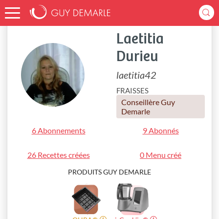
Accueil
laetitia42
Laetitia
Durieu
laetitia42
FRAISSES
Conseillère Guy
Demarle
6 Abonnements
9 Abonnés
26 Recettes créées
0 Menu créé
PRODUITS GUY DEMARLE