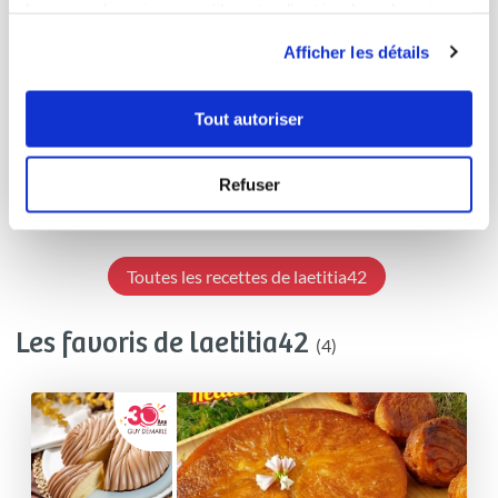
leur avez fournies ou qu'ils ont collectées lors de votre
Laetitia Durieu
utilisation de leurs services.
Afficher les détails
Conseillère Guy Demarle
12 grands muffins ♡ nutella
Tout autoriser
Aucune note
Refuser
30
min
0
3
Toutes les recettes de laetitia42
Les favoris de laetitia42
(4)