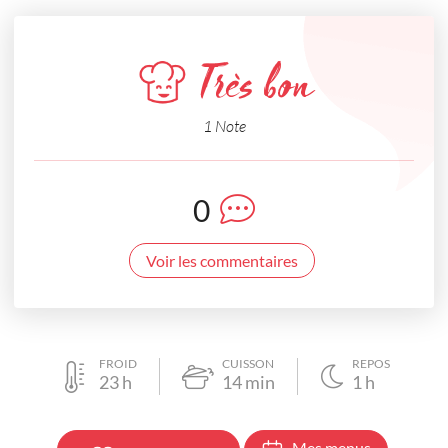
Très bon
1 Note
0
Voir les commentaires
FROID
CUISSON
REPOS
23
h
14
min
1
h
Mes menus