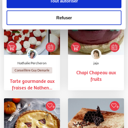
Tout autoriser
Refuser
Nathalie Percheron
jaja
Conseillère Guy Demarle
Chapi Chapeau aux
fruits
Tarte gourmande aux
fraises de Nathen...