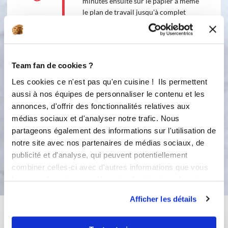
minutes ensuite sur le papier à même
le plan de travail jusqu'à complet
refroidissement
7
Garnir de ganache/ confiture/ creme
au beurre/caramel/ mousse/ produits
Team fan de cookies ?
salés
Les cookies ce n'est pas qu'en cuisine ! Ils permettent
8
aussi à nos équipes de personnaliser le contenu et les
Le mieux est de les conserver au frigo
annonces, d'offrir des fonctionnalités relatives aux
24h avant de les manger. Et de les
médias sociaux et d'analyser notre trafic. Nous
sortir 30 minutes avant dégustation
partageons également des informations sur l'utilisation de
notre site avec nos partenaires de médias sociaux, de
publicité et d'analyse, qui peuvent potentiellement
Bon appétit !
combiner celles-ci avec d'autres informations que vous
leur avez fournies ou qu'ils ont collectées lors de votre
utilisation de leurs services.
Afficher les détails
Vous aimerez aussi ...