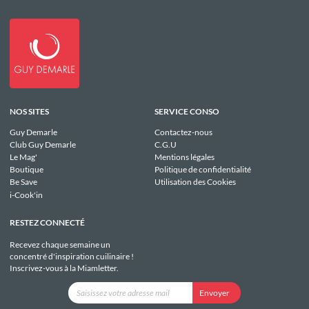
NOS SITES
SERVICE CONSO
Guy Demarle
Contactez-nous
Club Guy Demarle
C.G.U
Le Mag'
Mentions légales
Boutique
Politique de confidentialité
Be Save
Utilisation des Cookies
i-Cook'in
RESTEZ CONNECTÉ
Recevez chaque semaine un
concentré d'inspiration cuilinaire !
Inscrivez-vous à la Miamletter.