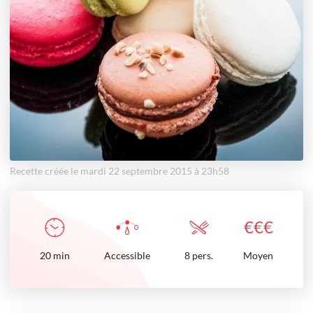
Recette créée le mardi 22 septembre 2015 à 23h58
€
€
€
20
min
Accessible
8 pers.
Moyen