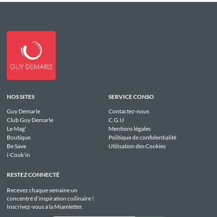
NOS SITES
SERVICE CONSO
Guy Demarle
Contactez-nous
Club Guy Demarle
C.G.U
Le Mag'
Mentions légales
Boutique
Politique de confidentialité
Be Save
Utilisation des Cookies
i-Cook'in
RESTEZ CONNECTÉ
Recevez chaque semaine un
concentré d'inspiration cuilinaire !
Inscrivez-vous à la Miamletter.