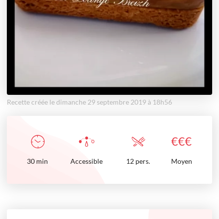
Recette créée le dimanche 29 septembre 2019 à 18h56
€
€
€
30
min
Accessible
12 pers.
Moyen