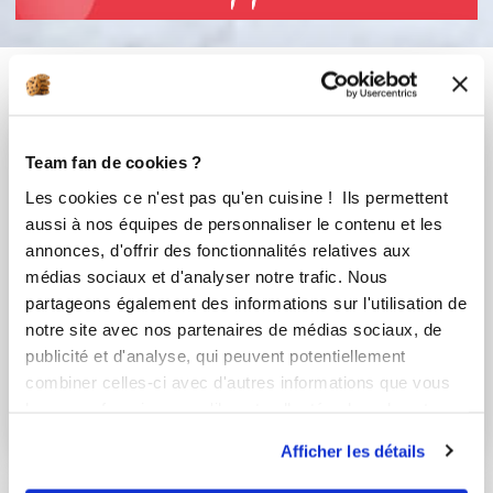
Vous aimerez aussi ...
Team fan de cookies ?
Les cookies ce n'est pas qu'en cuisine ! Ils permettent
aussi à nos équipes de personnaliser le contenu et les
annonces, d'offrir des fonctionnalités relatives aux
médias sociaux et d'analyser notre trafic. Nous
partageons également des informations sur l'utilisation de
notre site avec nos partenaires de médias sociaux, de
publicité et d'analyse, qui peuvent potentiellement
sylviecuisinedemarle
mario-m
combiner celles-ci avec d'autres informations que vous
Crêpes à la façon de
Gâteau à l'Ananas de
leur avez fournies ou qu'ils ont collectées lors de votre
la Mère Poulard
Réjane
utilisation de leurs services.
Afficher les détails