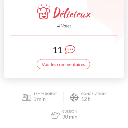
Délicieux
4 Notes
11
Voir les commentaires
TEMPS ROBOT
CONGÉLATION
1
min
12
h
CUISSON
30
min