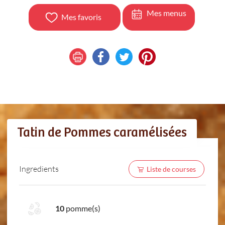
Mes menus
Mes favoris
Tatin de Pommes caramélisées
Ingredients
Liste de courses
10
pomme(s)