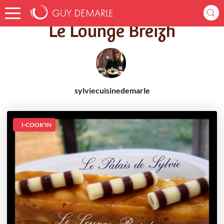
Accueil
Recettes
Le Lounge Breizh
Le Lounge Breizh
sylviecuisinedemarle
I-COOK'IN