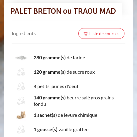
PALET BRETON ou TRAOU MAD
Ingredients
Liste de courses
280 gramme(s)
de farine
120 gramme(s)
de sucre roux
4
petits jaunes d'oeuf
140 gramme(s)
beurre salé gros grains
fondu
1 sachet(s)
de levure chimique
1 gousse(s)
vanille grattée