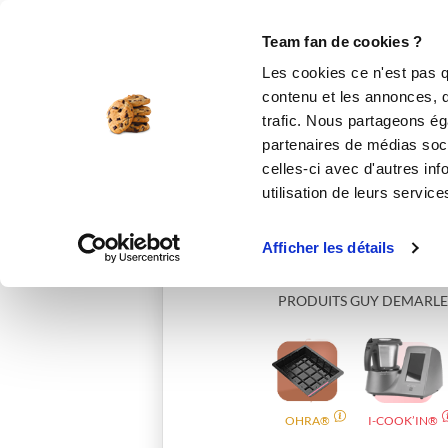
Le Club
i-Cook'in
Be Save
Boutique
Accueil
vbloa_d9f0
Team fan de cookies ?
Les cookies ce n'est pas q
contenu et les annonces, d'
trafic. Nous partageons éga
partenaires de médias soci
celles-ci avec d'autres inf
utilisation de leurs service
Afficher les détails
PRODUITS GUY DEMARLE
OHRA®
I-COOK’IN®