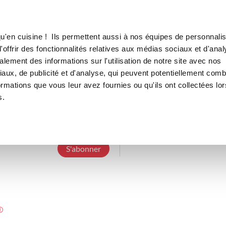
Canofea
Borealia
LE MAG
LA BOUTIQUE
RECETTES
u'en cuisine ! Ils permettent aussi à nos équipes de personnalis
offrir des fonctionnalités relatives aux médias sociaux et d'anal
lement des informations sur l'utilisation de notre site avec nos
aux, de publicité et d'analyse, qui peuvent potentiellement comb
vbloa_d9f0
ormations que vous leur avez fournies ou qu'ils ont collectées lor
s.
6 Abonnements
3 Abonnés
1 Recette cr
S'abonner