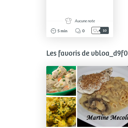
Aucune note
5
min
0
10
Les favoris de vbloa_d9f0