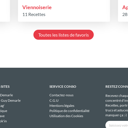
Viennoiserie
Ap
11 Recettes
28
Toutes les listes de favoris
 SITES
SERVICE CONSO
RESTEZ CON
 Demarle
Contactez-nous
Recevez chaqu
 Guy Demarle
C.G.U
concentré d'ins
Recettes, portra
ag'
Mentions légales
trucs et astuce
tique
Politique de confidentialité
manquer ça ;-)
ave
Utilisation des Cookies
ok'in