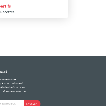
ertifs
 Recettes
NECTÉ
e semaine un
piration culinaire !
its de chefs, articles,
s... Vous ne voulez pas