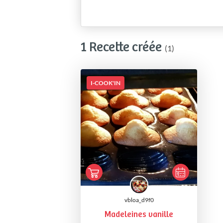
1 Recette créée
(1)
I-COOK'IN
vbloa_d9f0
Madeleines vanille