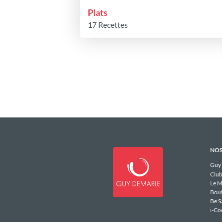
Plats
17 Recettes
NOS
Guy
Club
Le M
Bou
Be S
i-Co