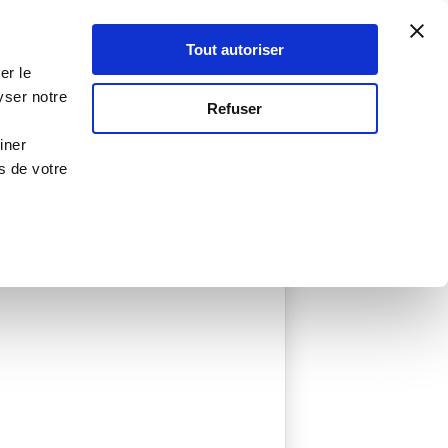
Atelier Culinaire
Le métier
Guy Demarle
Tout autoriser
Se connecter
S'inscrire
er le
yser notre
Refuser
iner
s de votre
éée
0 Menu créé