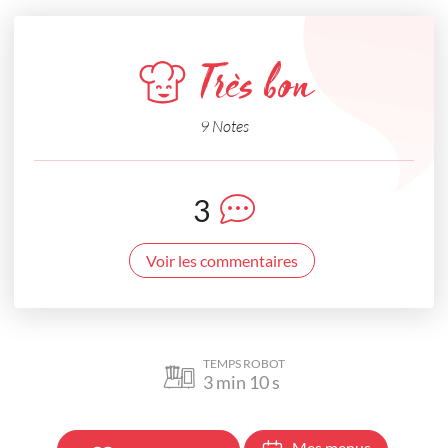
Très bon
9 Notes
3
Voir les commentaires
TEMPS ROBOT
3
min
10
s
Mes menus