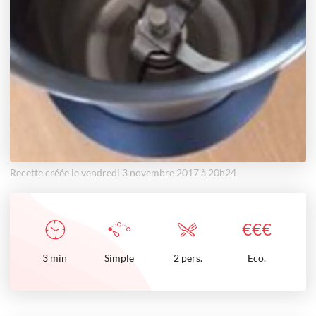
Recette créée le vendredi 3 novembre 2017 à 20h24
€
€
€
3
min
Simple
2 pers.
Eco.