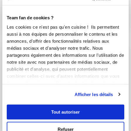
asmat_26de
Chef Laurent Deregnaucourt
Chef Guy Demarle
Petits pains batbout
Team fan de cookies ?
Petits pains salés au
Les cookies ce n'est pas qu'en cuisine ! Ils permettent
butternut et cumin
aussi à nos équipes de personnaliser le contenu et les
annonces, d'offrir des fonctionnalités relatives aux
médias sociaux et d'analyser notre trafic. Nous
partageons également des informations sur l'utilisation de
notre site avec nos partenaires de médias sociaux, de
publicité et d'analyse, qui peuvent potentiellement
combiner celles-ci avec d'autres informations que vous
leur avez fournies ou qu'ils ont collectées lors de votre
utilisation de leurs services.
Afficher les détails
julienc_2f8b
Sylvie DUEZ
Tout autoriser
Conseillère Guy Demarle
Baguette Tradition
Galette des rois
Refuser