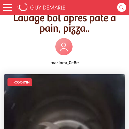
Accueil
Recettes
Lavage bol après pate à pain, pizza..
Lavage bol après pate à
pain, pizza..
marinea_0c8e
I-COOK'IN