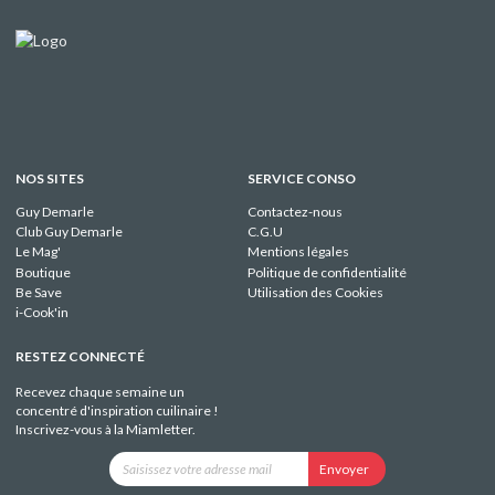
NOS SITES
SERVICE CONSO
Guy Demarle
Contactez-nous
Club Guy Demarle
C.G.U
Le Mag'
Mentions légales
Boutique
Politique de confidentialité
Be Save
Utilisation des Cookies
i-Cook'in
RESTEZ CONNECTÉ
Recevez chaque semaine un
concentré d'inspiration cuilinaire !
Inscrivez-vous à la Miamletter.