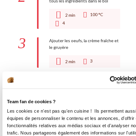
tous les ingrédients dans le bol
100 °C
2
min
4
3
Ajouter les oeufs, la crème fraîche et
le gruyère
3
2
min
4
Mettre les dés de jambon sur la pâte
et verser la préparation. Enfourner
pendant 45 à 180°C
Team fan de cookies ?
5
Nettoyage du bol
Les cookies ce n'est pas qu'en cuisine ! Ils permettent auss
équipes de personnaliser le contenu et les annonces, d'offrir
100 °C
3
min
fonctionnalités relatives aux médias sociaux et d'analyser no
4
trafic. Nous partageons également des informations sur l'utili