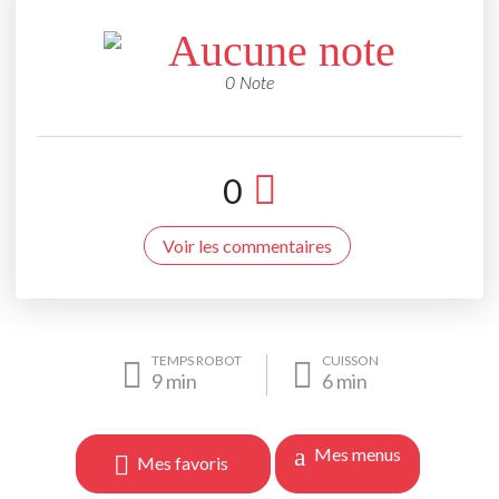
Aucune note
0 Note
0
Voir les commentaires
TEMPS ROBOT
CUISSON
9
min
6
min
Mes menus
Mes favoris