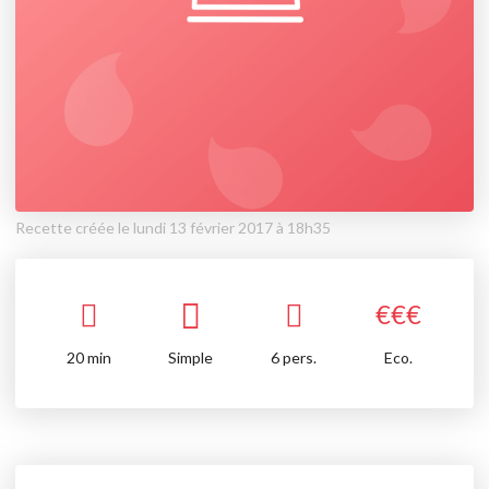
Recette créée le lundi 13 février 2017 à 18h35
€
€
€
20
min
Simple
6 pers.
Eco.