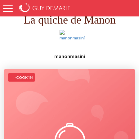
Accueil
Recettes
La quiche de Manon
La quiche de Manon
manonmasini
I-COOK'IN