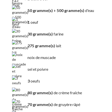
50 gramme(s)
+
500 gramme(s)
d'eau
1
oeuf
30 gramme(s)
farine
275 gramme(s)
lait
noix de muscade
sel et poivre
3
oeufs
80 gramme(s)
de crème fraîche
70 gramme(s)
de gruyère râpé