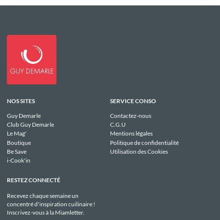
NOS SITES
SERVICE CONSO
Guy Demarle
Contactez-nous
Club Guy Demarle
C.G.U
Le Mag'
Mentions légales
Boutique
Politique de confidentialité
Be Save
Utilisation des Cookies
i-Cook'in
RESTEZ CONNECTÉ
Recevez chaque semaine un
concentré d'inspiration cuilinaire !
Inscrivez-vous à la Miamletter.