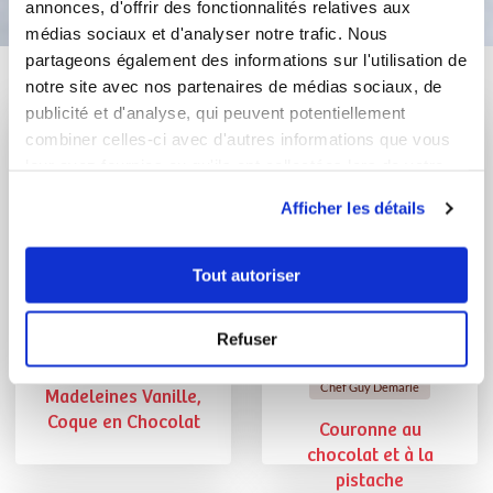
annonces, d'offrir des fonctionnalités relatives aux
médias sociaux et d'analyser notre trafic. Nous
partageons également des informations sur l'utilisation de
Vous aimerez aussi ...
notre site avec nos partenaires de médias sociaux, de
publicité et d'analyse, qui peuvent potentiellement
combiner celles-ci avec d'autres informations que vous
leur avez fournies ou qu'ils ont collectées lors de votre
utilisation de leurs services.
Afficher les détails
Tout autoriser
Refuser
stef39
Chef Laurent Deregnaucourt
Chef Guy Demarle
Madeleines Vanille,
Coque en Chocolat
Couronne au
chocolat et à la
pistache