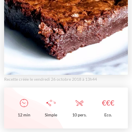
Recette créée le vendredi 26 octobre 2018 à 13h44
€
€
€
12
min
Simple
10 pers.
Eco.