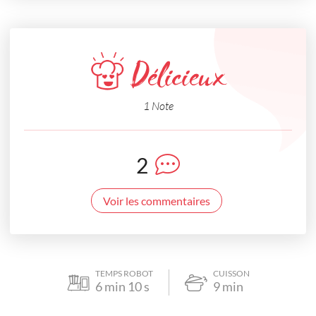
Délicieux
1 Note
2
Voir les commentaires
TEMPS ROBOT
CUISSON
6
min
10
s
9
min