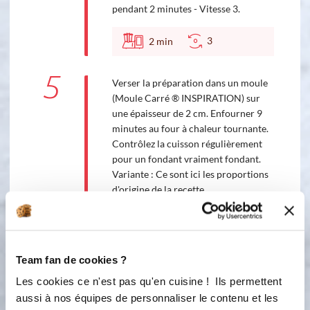
pendant 2 minutes - Vitesse 3.
3
2
min
5
Verser la préparation dans un moule
(Moule Carré ® INSPIRATION) sur
une épaisseur de 2 cm. Enfourner 9
minutes au four à chaleur tournante.
Contrôlez la cuisson régulièrement
pour un fondant vraiment fondant.
Variante : Ce sont ici les proportions
d'origine de la recette,
personnellement nous aimons
beaucoup le chocolat alors nous ne
mettons que 150 grammes de sucre.
Team fan de cookies ?
Les cookies ce n'est pas qu'en cuisine ! Ils permettent
Bon appétit !
aussi à nos équipes de personnaliser le contenu et les