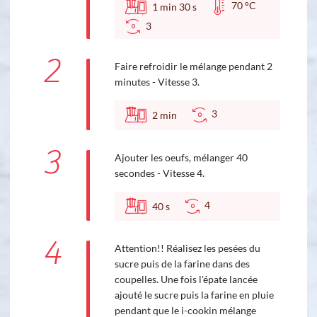
70 °C
1
min
30
s
3
2
Faire refroidir le mélange pendant 2
minutes - Vitesse 3.
3
2
min
3
Ajouter les oeufs, mélanger 40
secondes - Vitesse 4.
4
40
s
4
Attention!! Réalisez les pesées du
sucre puis de la farine dans des
coupelles. Une fois l'épate lancée
ajouté le sucre puis la farine en pluie
pendant que le i-cookin mélange