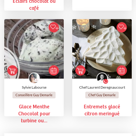
Eclairs chocolat ou
café
Sylvie Labourse
Chef Laurent Deregnaucourt
Conseillère Guy Demarle
Chef Guy Demarle
Glace Menthe
Entremets glacé
Chocolat pour
citron meringué
turbine ou...