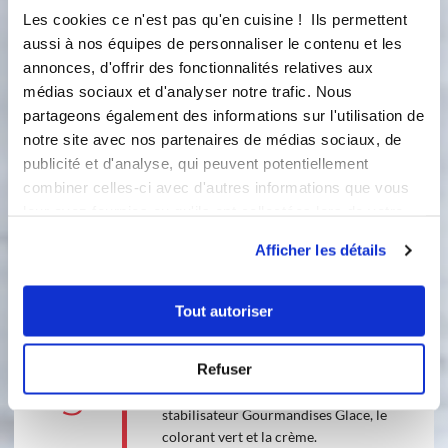
feuilles de menthe dans le lait à 80°C
Les cookies ce n'est pas qu'en cuisine ! Ils permettent
pendant 10 minutes.
aussi à nos équipes de personnaliser le contenu et les
annonces, d'offrir des fonctionnalités relatives aux
Accessoire(s) :
médias sociaux et d'analyser notre trafic. Nous
partageons également des informations sur l'utilisation de
10
5
s
notre site avec nos partenaires de médias sociaux, de
publicité et d'analyse, qui peuvent potentiellement
2
combiner celles-ci avec d'autres informations que vous
Filtrez dans le bol du i-Cook’in et
leur avez fournies ou qu'ils ont collectées lors de votre
ajoutez le sucre, le sirop de glucose et
utilisation de leurs services.
le jaune d’oeuf. Programmez 4
Afficher les détails
minutes - 80°C - vitesse 3.
80 °C
4
min
Tout autoriser
3
Refuser
3
Filtrez puis ajoutez le sachet de
stabilisateur Gourmandises Glace, le
colorant vert et la crème.