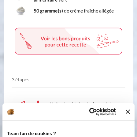
50 gramme(s)
de crème fraîche allégée
3 étapes
1
Mettez les pistoles de chocolat dans
le bol. Placez le panier inox dessus et
programmez 5 secondes - vitesse 10
pour faire des éclats. Réservez pour la
fin de la recette. Faites infuser 30
Team fan de cookies ?