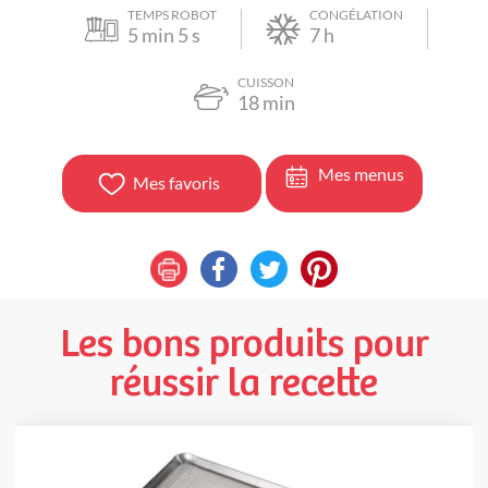
TEMPS ROBOT
CONGÉLATION
5
min
5
s
7
h
CUISSON
18
min
Mes menus
Mes favoris
Les bons produits pour
réussir la recette