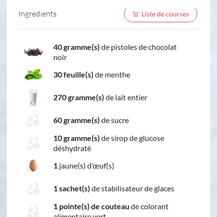
Ingredients
Liste de courses
40 gramme(s)
de pistoles de chocolat
noir
30 feuille(s)
de menthe
270 gramme(s)
de lait entier
60 gramme(s)
de sucre
10 gramme(s)
de sirop de glucose
déshydraté
1
jaune(s) d’œuf(s)
1 sachet(s)
de stabilisateur de glaces
1 pointe(s) de couteau
de colorant
alimentaire vert