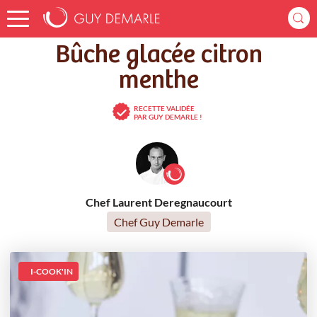
Accueil
Recettes
Bûche glacée citron menthe
Bûche glacée citron
menthe
RECETTE VALIDÉE
PAR GUY DEMARLE !
Chef Laurent Deregnaucourt
Chef Guy Demarle
I-COOK'IN