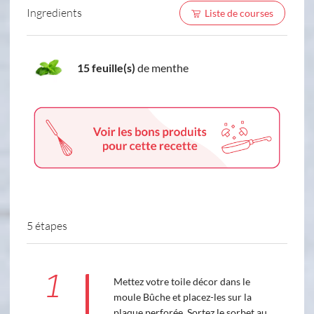
Ingredients
Liste de courses
15 feuille(s)
de menthe
5 étapes
1
Mettez votre toile décor dans le
moule Bûche et placez-les sur la
plaque perforée. Sortez le sorbet au