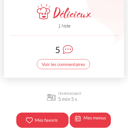
Délicieux
1 Note
5
Voir les commentaires
TEMPS ROBOT
5
min
5
s
Mes menus
Mes favoris