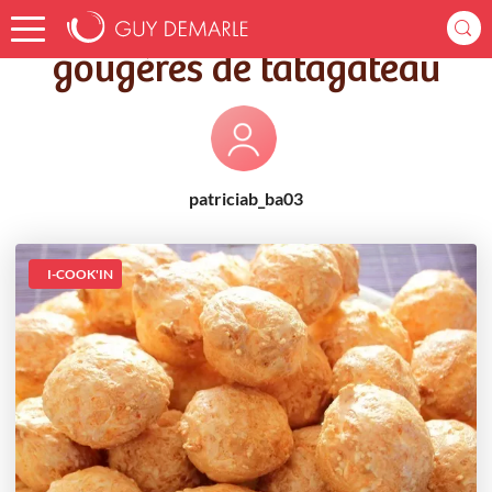
Accueil
Recettes
gougères de tatagateau
gougères de tatagateau
patriciab_ba03
I-COOK'IN