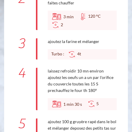
faites chauffer
120 °C
3
min
2
3
ajoutez la farine et mélanger
Turbo :
4t
4
laissez refroidir 10 mn environ
ajoutez les oeufs un a un par l'orifice
du couvercle toutes les 15 S
prechauffez le four th 180°
5
1
min
30
s
5
ajoutez 100 g gruyère rapé dans le bol
et mélanger deposez des petits tas sur