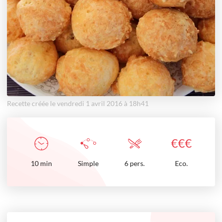
Recette créée le vendredi 1 avril 2016 à 18h41
€
€
€
10
min
Simple
6 pers.
Eco.