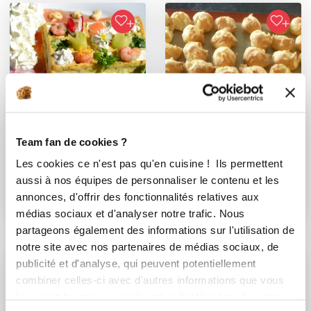
Team fan de cookies ?
kanisette
audel_c2ab
Les cookies ce n'est pas qu'en cuisine ! Ils permettent
aussi à nos équipes de personnaliser le contenu et les
GAUFRES SALEES
Gougères de Philou
annonces, d'offrir des fonctionnalités relatives aux
WW FROMAGE FRAIS
médias sociaux et d'analyser notre trafic. Nous
SAUMO...
partageons également des informations sur l'utilisation de
notre site avec nos partenaires de médias sociaux, de
publicité et d'analyse, qui peuvent potentiellement
combiner celles-ci avec d'autres informations que vous
leur avez fournies ou qu'ils ont collectées lors de votre