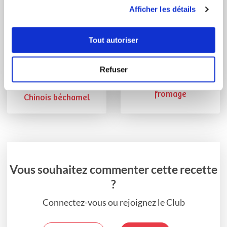
utilisation de leurs services.
Afficher les détails
Tout autoriser
justine Gigoux
stephaniep_76
Refuser
Conseillère Guy Demarle
Gougères au
fromage
Chinois béchamel
Vous souhaitez commenter cette recette
?
Connectez-vous ou rejoignez le Club