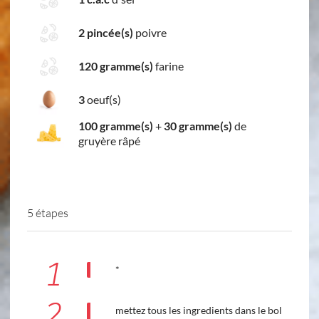
2 pincée(s)
poivre
120 gramme(s)
farine
3
oeuf(s)
100 gramme(s)
+
30 gramme(s)
de
gruyère râpé
5 étapes
1
*
2
mettez tous les ingredients dans le bol