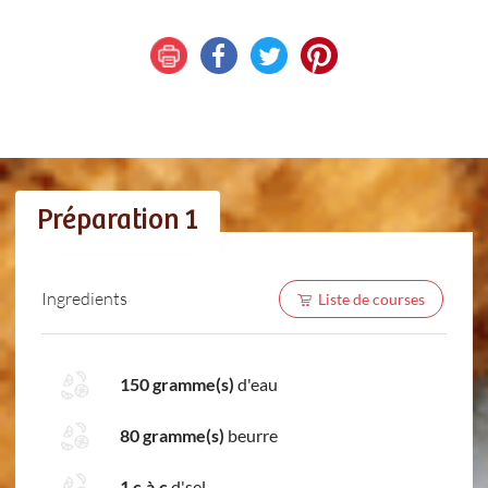
Préparation 1
Ingredients
Liste de courses
150 gramme(s)
d'eau
80 gramme(s)
beurre
1 c.à.c
d'sel