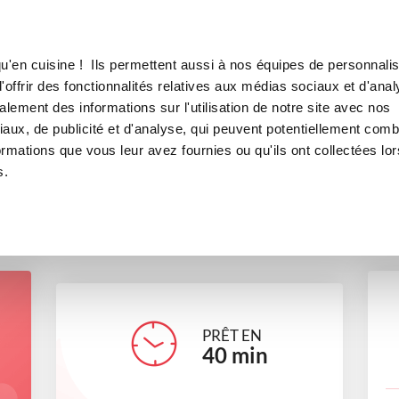
Canofea
Borealia
de terre
LE MAG
LA BOUTIQUE
RECETTES
u'en cuisine ! Ils permettent aussi à nos équipes de personnalis
Gnocchis de pomme de terre
offrir des fonctionnalités relatives aux médias sociaux et d'anal
lement des informations sur l'utilisation de notre site avec nos
accompagnements
aux, de publicité et d'analyse, qui peuvent potentiellement comb
ormations que vous leur avez fournies ou qu'ils ont collectées lor
s.
angeliques_249b
PRÊT EN
40
min