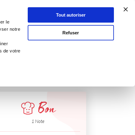
Atelier Culinaire
Le métier
Guy Demarle
Tout autoriser
Se connecter
S'inscrire
er le
yser notre
Refuser
iner
s de votre
Bon
1 Note