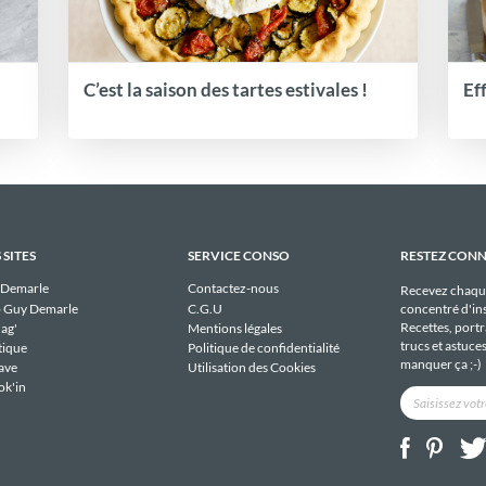
C’est la saison des tartes estivales !
Ef
 SITES
SERVICE CONSO
RESTEZ CON
 Demarle
Contactez-nous
Recevez chaqu
 Guy Demarle
C.G.U
concentré d'ins
Recettes, portra
ag'
Mentions légales
trucs et astuce
tique
Politique de confidentialité
manquer ça ;-)
ave
Utilisation des Cookies
ok'in