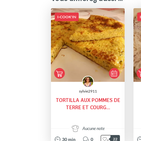
I-COOK'IN
sylvie2911
TORTILLA AUX POMMES DE
TERRE ET COURG...
Aucune note
30
min
0
22