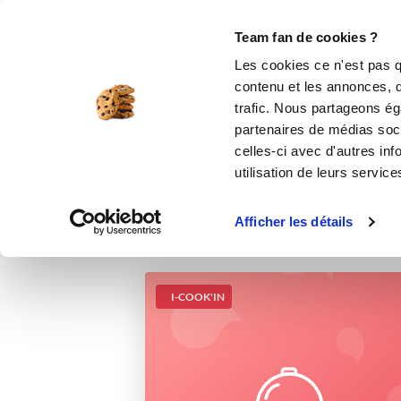
Le Club
i-Cook'in
Be Save
Boutique
Accueil
Recettes
Gnocchis de pomme 
Team fan de cookies ?
Les cookies ce n'est pas q
contenu et les annonces, d'
trafic. Nous partageons éga
partenaires de médias soci
celles-ci avec d'autres inf
utilisation de leurs service
Afficher les détails
I-COOK'IN