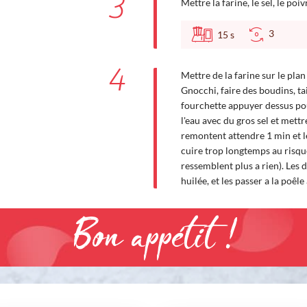
3
Mettre la farine, le sel, le poiv
3
15
s
4
Mettre de la farine sur le plan
Gnocchi, faire des boudins, ta
fourchette appuyer dessus pou
l'eau avec du gros sel et mettr
remontent attendre 1 min et les
cuire trop longtemps au risqu
ressemblent plus a rien). Les
huilée, et les passer a la poê
Bon appétit !