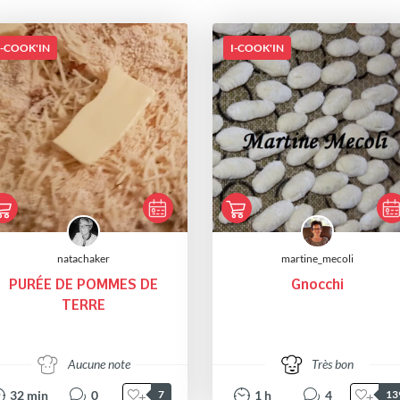
I-COOK'IN
I-COOK'IN
natachaker
martine_mecoli
PURÉE DE POMMES DE
Gnocchi
TERRE
Aucune note
Très bon
32
min
0
1
h
4
7
13