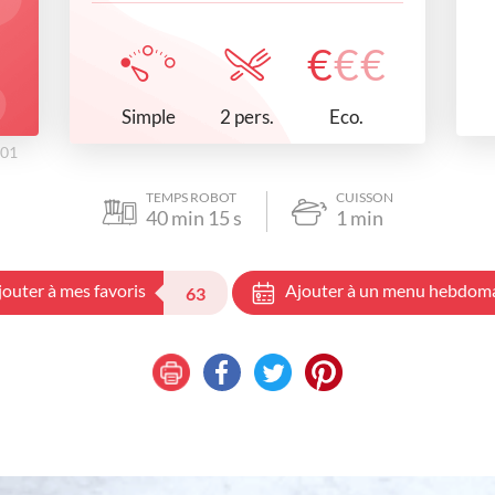
€
€
€
Simple
Eco.
2 pers.
h01
TEMPS ROBOT
CUISSON
40
min
15
s
1
min
jouter à mes favoris
Ajouter à un menu hebdom
63