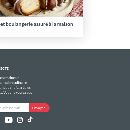
fet boulangerie assuré à la maison
NECTÉ
e semaine un
piration culinaire !
its de chefs, articles,
s... Vous ne voulez pas