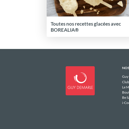
Toutes nos recettes glacées avec
BOREALIA®
NOS
Guy
Club
Le M
Bou
Be S
i-Co