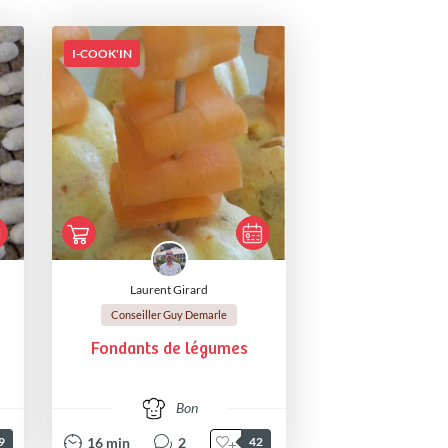
I-COOK'IN
Laurent Girard
Conseiller Guy Demarle
Fondants de légumes
Bon
16
min
2
9
42