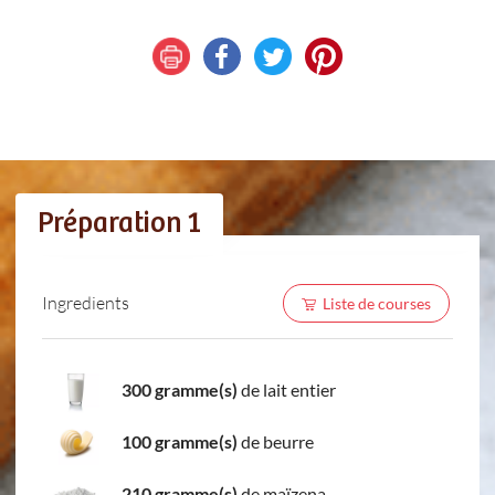
Préparation 1
Ingredients
Liste de courses
300 gramme(s)
de lait entier
100 gramme(s)
de beurre
210 gramme(s)
de maïzena