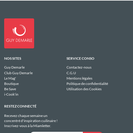
NOS SITES
SERVICE CONSO
Guy Demarle
Contactez-nous
Club Guy Demarle
C.G.U
Le Mag'
Mentions légales
Boutique
Politique de confidentialité
Be Save
Utilisation des Cookies
i-Cook'in
RESTEZ CONNECTÉ
Recevez chaque semaine un
concentré d'inspiration cuilinaire !
Inscrivez-vous à la Miamletter.