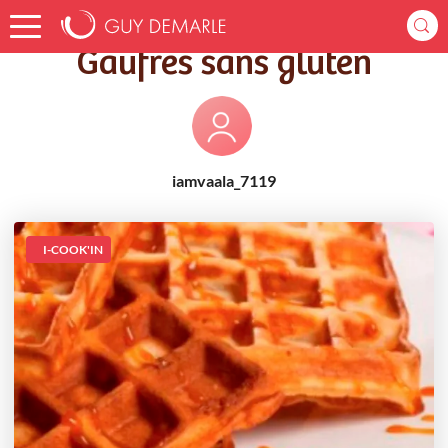
Accueil
Recettes
Gaufres sans gluten
Gaufres sans gluten
iamvaala_7119
I-COOK'IN