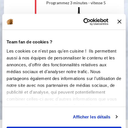
Programmez 3 minutes - vitesse 5
Accessoire(s) :
5
3
min
Team fan de cookies ?
4
Les cookies ce n'est pas qu'en cuisine ! Ils permettent
Incorporer délicatement les blanc en
aussi à nos équipes de personnaliser le contenu et les
neige à la préparation. Faire chauffer
le gaufrier et le beurrer avec un
annonces, d'offrir des fonctionnalités relatives aux
pinceau de cuisine puis faire cuire les
médias sociaux et d'analyser notre trafic. Nous
gaufres.
partageons également des informations sur l'utilisation de
notre site avec nos partenaires de médias sociaux, de
publicité et d'analyse, qui peuvent potentiellement
Bon appétit !
combiner celles-ci avec d'autres informations que vous
leur avez fournies ou qu'ils ont collectées lors de votre
utilisation de leurs services.
Afficher les détails