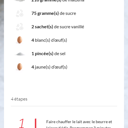
75 gramme(s)
de sucre
2 sachet(s)
de sucre vanillé
4
blanc(s) d’œuf(s)
1 pincée(s)
de sel
4
jaune(s) d’œuf(s)
4 étapes
1
Faire chauffer le lait avec le beurre et
laisser tiédir. Programmez 3 minutes -