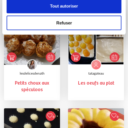
Vous aimerez aussi ...
Tout autoriser
Refuser
lesdelicesdenath
tatagateau
Petits choux aux
Les oeufs au plat
spéculoos