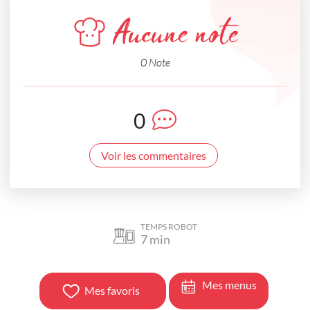
Aucune note
0 Note
0
Voir les commentaires
TEMPS ROBOT
7
min
Mes menus
Mes favoris